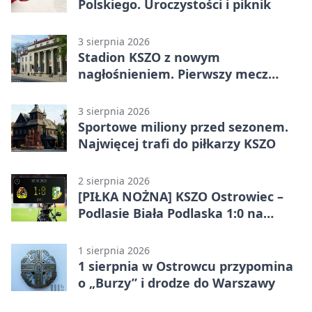
Polskiego. Uroczystości i piknik
3 sierpnia 2026
Stadion KSZO z nowym
nagłośnieniem. Pierwszy mecz
pokazał różnicę
3 sierpnia 2026
Sportowe miliony przed sezonem.
Najwięcej trafi do piłkarzy KSZO
2 sierpnia 2026
[PIŁKA NOŻNA] KSZO Ostrowiec –
Podlasie Biała Podlaska 1:0 na
inaugurację Betclic 3. Ligi Grupa 4
(Grupa IV)
1 sierpnia 2026
1 sierpnia w Ostrowcu przypomina
o „Burzy” i drodze do Warszawy