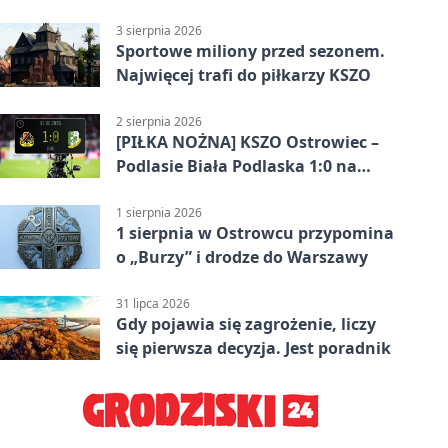
pokazał różnicę
3 sierpnia 2026
Sportowe miliony przed sezonem.
Najwięcej trafi do piłkarzy KSZO
2 sierpnia 2026
[PIŁKA NOŻNA] KSZO Ostrowiec –
Podlasie Biała Podlaska 1:0 na
inaugurację Betclic 3. Ligi Grupa 4
(Grupa IV)
1 sierpnia 2026
1 sierpnia w Ostrowcu przypomina
o „Burzy” i drodze do Warszawy
31 lipca 2026
Gdy pojawia się zagrożenie, liczy
się pierwsza decyzja. Jest poradnik