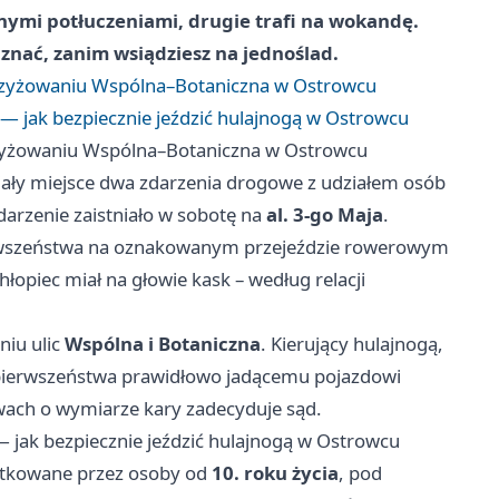
nymi potłuczeniami, drugie trafi na wokandę.
 znać, zanim wsiądziesz na jednoślad.
 skrzyżowaniu Wspólna–Botaniczna w Ostrowcu
 — jak bezpiecznie jeździć hulajnogą w Ostrowcu
skrzyżowaniu Wspólna–Botaniczna w Ostrowcu
ły miejsce dwa zdarzenia drogowe z udziałem osób
darzenie zaistniało w sobotę na
al. 3-go Maja
.
pierwszeństwa na oznakowanym przejeździe rowerowym
chłopiec miał na głowie kask – według relacji
niu ulic
Wspólna i Botaniczna
. Kierujący hulajnogą,
ił pierwszeństwa prawidłowo jadącemu pojazdowi
awach o wymiarze kary zadecyduje sąd.
— jak bezpiecznie jeździć hulajnogą w Ostrowcu
żytkowane przez osoby od
10. roku życia
, pod