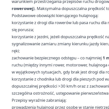
warunkiem przestrzegania przepisów ruchu drogow
rowerowej
). Maksymalna dopuszczalna prędkość t
Podstawowe obowiązki kierującego hulajnogą:
korzystanie z drogi dla rowerów lub pasa ruchu dla
się porusza;
korzystanie z jezdni, jeżeli dopuszczalna prędkość n
sygnalizowanie zamiaru zmiany kierunku jazdy kier
ręki;
zachowanie bezpiecznego odstępu – co najmniej
1 
ruchu (między innymi rower, motorower, hulajnoga e
w wyjątkowych sytuacjach, gdy brak jest drogi dla 
korzystanie z chodnika lub drogi dla pieszych pod w
dopuszczalnej prędkości >30 km/h oraz z zachowanie
szczególna ostrożność, ustępowanie pierwszeństwa 
Przepisy wyraźnie zabraniają:
prowadzenia hulajnogi przez osobę w stanie nietrze