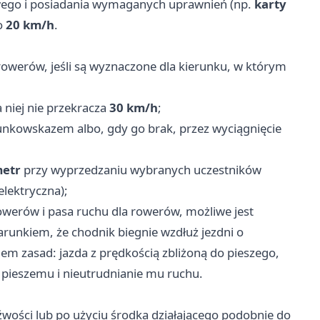
ego i posiadania wymaganych uprawnień (np.
karty
o
20 km/h
.
 rowerów, jeśli są wyznaczone dla kierunku, w którym
a niej nie przekracza
30 km/h
;
unkowskazem albo, gdy go brak, przez wyciągnięcie
metr
przy wyprzedzaniu wybranych uczestników
lektryczna);
rowerów i pasa ruchu dla rowerów, możliwe jest
arunkiem, że chodnik biegnie wzdłuż jezdni o
m zasad: jazda z prędkością zbliżoną do pieszego,
pieszemu i nieutrudnianie mu ruchu.
źwości lub po użyciu środka działającego podobnie do