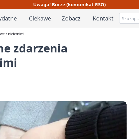
Uwaga! Burze (komunikat RSO)
ydatne
Ciekawe
Zobacz
Kontakt
e z nieletnimi
e zdarzenia
imi