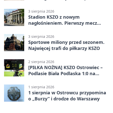
3 sierpnia 2026
Stadion KSZO z nowym
nagłośnieniem. Pierwszy mecz
pokazał różnicę
3 sierpnia 2026
Sportowe miliony przed sezonem.
Najwięcej trafi do piłkarzy KSZO
2 sierpnia 2026
[PIŁKA NOŻNA] KSZO Ostrowiec –
Podlasie Biała Podlaska 1:0 na
inaugurację Betclic 3. Ligi Grupa 4
(Grupa IV)
1 sierpnia 2026
1 sierpnia w Ostrowcu przypomina
o „Burzy” i drodze do Warszawy