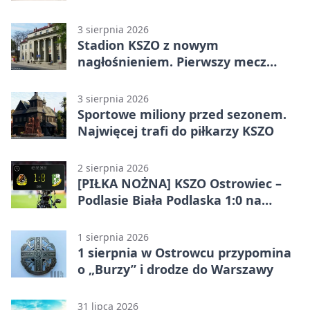
3 sierpnia 2026
Stadion KSZO z nowym
nagłośnieniem. Pierwszy mecz
pokazał różnicę
3 sierpnia 2026
Sportowe miliony przed sezonem.
Najwięcej trafi do piłkarzy KSZO
2 sierpnia 2026
[PIŁKA NOŻNA] KSZO Ostrowiec –
Podlasie Biała Podlaska 1:0 na
inaugurację Betclic 3. Ligi Grupa 4
(Grupa IV)
1 sierpnia 2026
1 sierpnia w Ostrowcu przypomina
o „Burzy” i drodze do Warszawy
31 lipca 2026