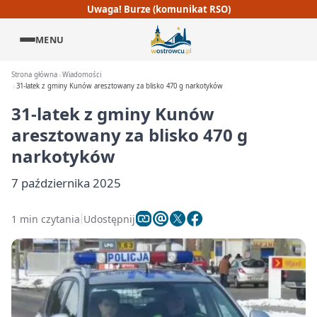
Uwaga! Burze (komunikat RSO)
MENU
Strona główna
Wiadomości
31-latek z gminy Kunów aresztowany za blisko 470 g narkotyków
31-latek z gminy Kunów
aresztowany za blisko 470 g
narkotyków
7 października 2025
1 min czytania
Udostępnij