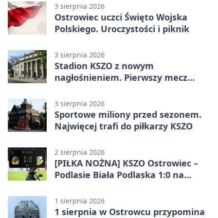
3 sierpnia 2026
Ostrowiec uczci Święto Wojska
Polskiego. Uroczystości i piknik
3 sierpnia 2026
Stadion KSZO z nowym
nagłośnieniem. Pierwszy mecz
pokazał różnicę
3 sierpnia 2026
Sportowe miliony przed sezonem.
Najwięcej trafi do piłkarzy KSZO
2 sierpnia 2026
[PIŁKA NOŻNA] KSZO Ostrowiec –
Podlasie Biała Podlaska 1:0 na
inaugurację Betclic 3. Ligi Grupa 4
(Grupa IV)
1 sierpnia 2026
1 sierpnia w Ostrowcu przypomina