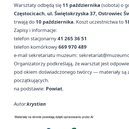
Warsztaty odbędą się
11 października
(sobota) o g
Częstocicach
,
ul. Świętokrzyska 37, Ostrowiec Ś
trwają do
10 października
. Koszt uczestnictwa to
1
Zapisy i informacje:
telefon stacjonarny
41 265 36 51
telefon komórkowy
669 970 489
e-mail sekretariatu muzeum:
sekretariat@muzeumos
Organizatorzy podkreślają, że warsztat jest odpowi
pod okiem doświadczonego twórcy — materiały są 
początkujących.
na podstawie:
Powiat
.
Autor:
krystian