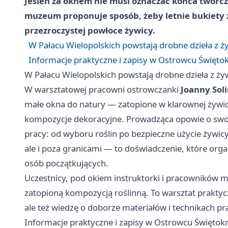
Jesień za oknem nie musi oznaczać końca twór
muzeum proponuje sposób, żeby letnie bukiety z
przezroczystej powłoce żywicy.
W Pałacu Wielopolskich powstają drobne dzieła z ż
Informacje praktyczne i zapisy w Ostrowcu Święto
W Pałacu Wielopolskich powstają drobne dzieła z ży
W warsztatowej pracowni ostrowczanki
Joanny Soli
małe okna do natury — zatopione w klarownej żywic
kompozycje dekoracyjne. Prowadząca opowie o swojej
pracy: od wyboru roślin po bezpieczne użycie żywicy.
ale i poza granicami — to doświadczenie, które organ
osób początkujących.
Uczestnicy, pod okiem instruktorki i pracowników
zatopioną kompozycją roślinną. To warsztat prakt
ale też wiedzę o doborze materiałów i technikach pr
Informacje praktyczne i zapisy w Ostrowcu Świętok