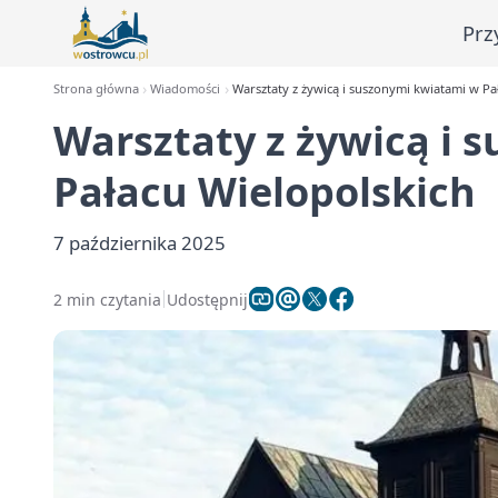
Prz
Strona główna
Wiadomości
Warsztaty z żywicą i suszonymi kwiatami w Pa
Warsztaty z żywicą i 
Pałacu Wielopolskich
7 października 2025
2 min czytania
Udostępnij