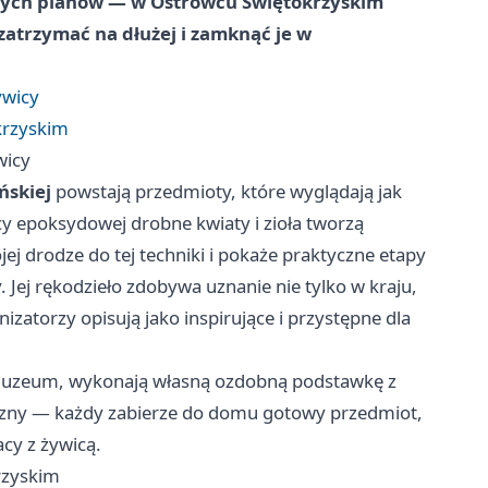
czych planów — w Ostrowcu Świętokrzyskim
atrzymać na dłużej i zamknąć je w
ywicy
krzyskim
wicy
ńskiej
powstają przedmioty, które wyglądają jak
y epoksydowej drobne kwiaty i zioła tworzą
 drodze do tej techniki i pokaże praktyczne etapy
 Jej rękodzieło zdobywa uznanie nie tylko w kraju,
izatorzy opisują jako inspirujące i przystępne dla
 muzeum, wykonają własną ozdobną podstawkę z
yczny — każdy zabierze do domu gotowy przedmiot,
acy z żywicą.
rzyskim