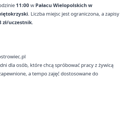
odzinie
11:00
w
Pałacu Wielopolskich w
więtokrzyski
. Liczba miejsc jest ograniczona, a zapisy
8 zł/uczestnik
.
trowiec.pl
edni dla osób, które chcą spróbować pracy z żywicą
zapewnione, a tempo zajęć dostosowane do