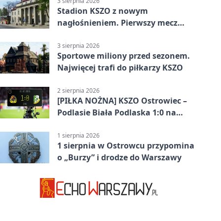
3 sierpnia 2026
Stadion KSZO z nowym
nagłośnieniem. Pierwszy mecz
pokazał różnicę
3 sierpnia 2026
Sportowe miliony przed sezonem.
Najwięcej trafi do piłkarzy KSZO
2 sierpnia 2026
[PIŁKA NOŻNA] KSZO Ostrowiec –
Podlasie Biała Podlaska 1:0 na
inaugurację Betclic 3. Ligi Grupa 4
(Grupa IV)
1 sierpnia 2026
1 sierpnia w Ostrowcu przypomina
o „Burzy” i drodze do Warszawy