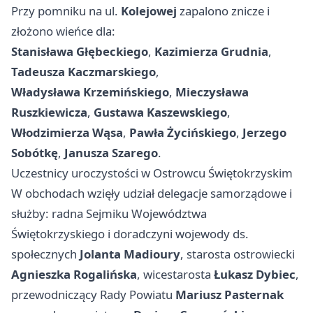
Przy pomniku na ul.
Kolejowej
zapalono znicze i
złożono wieńce dla:
Stanisława Głębeckiego
,
Kazimierza Grudnia
,
Tadeusza Kaczmarskiego
,
Władysława Krzemińskiego
,
Mieczysława
Ruszkiewicza
,
Gustawa Kaszewskiego
,
Włodzimierza Wąsa
,
Pawła Życińskiego
,
Jerzego
Sobótkę
,
Janusza Szarego
.
Uczestnicy uroczystości w Ostrowcu Świętokrzyskim
W obchodach wzięły udział delegacje samorządowe i
służby: radna Sejmiku Województwa
Świętokrzyskiego i doradczyni wojewody ds.
społecznych
Jolanta Madioury
, starosta ostrowiecki
Agnieszka Rogalińska
, wicestarosta
Łukasz Dybiec
,
przewodniczący Rady Powiatu
Mariusz Pasternak