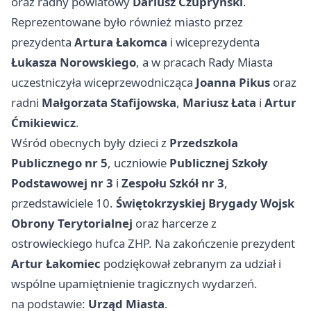
oraz radny powiatowy
Dariusz Czupryński
.
Reprezentowane było również miasto przez
prezydenta
Artura Łakomca
i wiceprezydenta
Łukasza Norowskiego
, a w pracach Rady Miasta
uczestniczyła wiceprzewodnicząca
Joanna Pikus
oraz
radni
Małgorzata Stafijowska
,
Mariusz Łata
i
Artur
Ćmikiewicz
.
Wśród obecnych były dzieci z
Przedszkola
Publicznego nr 5
, uczniowie
Publicznej Szkoły
Podstawowej nr 3
i
Zespołu Szkół nr 3
,
przedstawiciele 10.
Świętokrzyskiej Brygady Wojsk
Obrony Terytorialnej
oraz harcerze z
ostrowieckiego hufca ZHP. Na zakończenie prezydent
Artur Łakomiec
podziękował zebranym za udział i
wspólne upamiętnienie tragicznych wydarzeń.
na podstawie:
Urząd Miasta
.