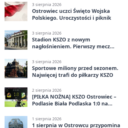
3 sierpnia 2026
Ostrowiec uczci Święto Wojska
Polskiego. Uroczystości i piknik
3 sierpnia 2026
Stadion KSZO z nowym
nagłośnieniem. Pierwszy mecz
pokazał różnicę
3 sierpnia 2026
Sportowe miliony przed sezonem.
Najwięcej trafi do piłkarzy KSZO
2 sierpnia 2026
[PIŁKA NOŻNA] KSZO Ostrowiec –
Podlasie Biała Podlaska 1:0 na
inaugurację Betclic 3. Ligi Grupa 4
(Grupa IV)
1 sierpnia 2026
1 sierpnia w Ostrowcu przypomina