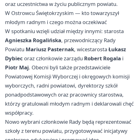
oraz uczestnictwa w życiu publicznym powiatu.
W Ostrowcu Świętokrzyskim — kto towarzyszył
młodym radnym i czego można oczekiwać
W spotkaniu wzięli udział między innymi: starosta
Agnieszka Rogalińska
, przewodniczący Rady
Powiatu
Mariusz Pasternak
, wicestarosta
Łukasz
Dybiec
oraz członkowie zarządu
Robert Rogala
i
Piotr Maj
. Obecni byli także przedstawiciele
Powiatowej Komisji Wyborczej i okręgowych komisji
wyborczych, radni powiatowi, dyrektorzy szkół
ponadpodstawowych oraz pracownicy starostwa,
którzy gratulowali młodym radnym i deklarowali chęć
współpracy.
Nowo wybrani członkowie Rady będą reprezentować
szkoły z terenu powiatu, przygotowywać inicjatywy
społeczno-edukacyjne i promować ideę