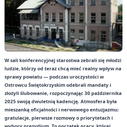
W sali konferencyjnej starostwa zebrali się młodzi
ludzie, którzy od teraz chcą mieć realny wpływ na
sprawy powiatu — podczas uroczystości w
Ostrowcu Świętokrzyskim
odebrali mandaty i
złożyli ślubowanie, rozpoczynając
30 października
2025
swoją dwuletnią kadencję. Atmosfera była
mieszanką oficjalności i nerwowego entuzjazmu:
gratulacje, pierwsze rozmowy o priorytetach i
wybory prezydium. To początek pracy, której