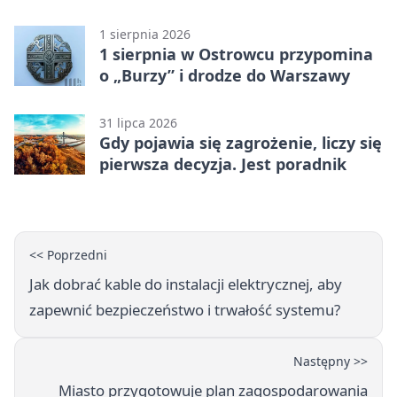
inaugurację Betclic 3. Ligi Grupa 4
(Grupa IV)
1 sierpnia 2026
1 sierpnia w Ostrowcu przypomina
o „Burzy” i drodze do Warszawy
31 lipca 2026
Gdy pojawia się zagrożenie, liczy się
pierwsza decyzja. Jest poradnik
<< Poprzedni
Jak dobrać kable do instalacji elektrycznej, aby
zapewnić bezpieczeństwo i trwałość systemu?
Następny >>
Miasto przygotowuje plan zagospodarowania