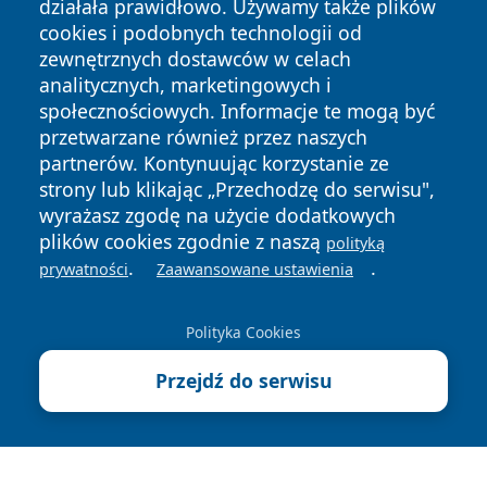
działała prawidłowo. Używamy także plików
cookies i podobnych technologii od
zewnętrznych dostawców w celach
analitycznych, marketingowych i
społecznościowych. Informacje te mogą być
przetwarzane również przez naszych
Copyright © 2026 wostrowcu.pl Wszystkie prawa zastrzeżone.
partnerów. Kontynuując korzystanie ze
strony lub klikając „Przechodzę do serwisu",
wyrażasz zgodę na użycie dodatkowych
Polityka
Polityka
News
Autorzy
plików cookies zgodnie z naszą
polityką
Prywatności
Cookies
.
.
prywatności
Zaawansowane ustawienia
Polityka Cookies
Przejdź do serwisu