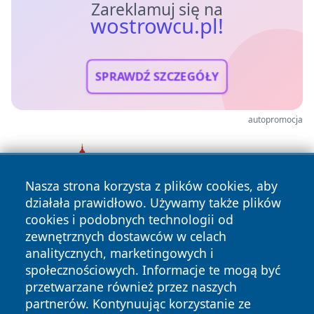
Zareklamuj się na
wostrowcu.pl!
SPRAWDŹ SZCZEGÓŁY
autopromocja
Nasza strona korzysta z plików cookies, aby
działała prawidłowo. Używamy także plików
cookies i podobnych technologii od
zewnętrznych dostawców w celach
analitycznych, marketingowych i
społecznościowych. Informacje te mogą być
przetwarzane również przez naszych
Copyright © 2026 wostrowcu.pl Wszystkie prawa zastrzeżone.
partnerów. Kontynuując korzystanie ze