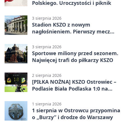
Polskiego. Uroczystości i piknik
3 sierpnia 2026
Stadion KSZO z nowym
nagłośnieniem. Pierwszy mecz
pokazał różnicę
3 sierpnia 2026
Sportowe miliony przed sezonem.
Najwięcej trafi do piłkarzy KSZO
2 sierpnia 2026
[PIŁKA NOŻNA] KSZO Ostrowiec –
Podlasie Biała Podlaska 1:0 na
inaugurację Betclic 3. Ligi Grupa 4
(Grupa IV)
1 sierpnia 2026
1 sierpnia w Ostrowcu przypomina
o „Burzy” i drodze do Warszawy