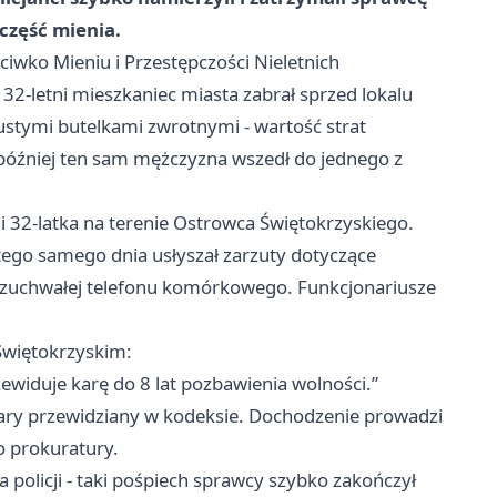
część mienia.
eciwko Mieniu i Przestępczości Nieletnich
 32-letni mieszkaniec miasta zabrał sprzed lokalu
stymi butelkami zwrotnymi - wartość strat
 później ten sam mężczyzna wszedł do jednego z
li 32-latka na terenie Ostrowca Świętokrzyskiego.
tego samego dnia usłyszał zarzuty dotyczące
y zuchwałej telefonu komórkowego. Funkcjonariusze
Świętokrzyskim:
widuje karę do 8 lat pozbawienia wolności.”
ry przewidziany w kodeksie. Dochodzenie prowadzi
o prokuratury.
 policji - taki pośpiech sprawcy szybko zakończył