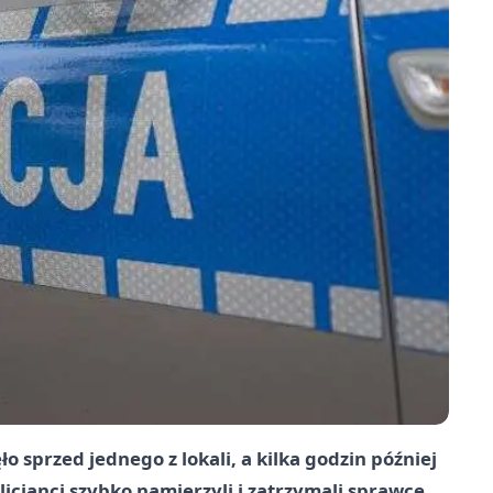
o sprzed jednego z lokali, a kilka godzin później
icjanci szybko namierzyli i zatrzymali sprawcę