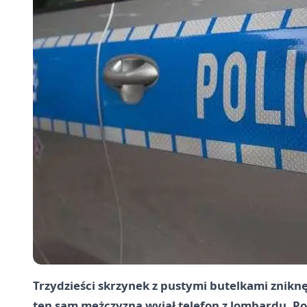
Trzydzieści skrzynek z pustymi butelkami zniknęł
ten sam mężczyzna wyjął telefon z lombardu. Pol