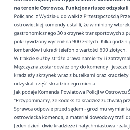
na terenie Ostrowca. Funkcjonariusze odzyskali 
Policjanci z Wydziału do walki z Przestępczością Prz
ostrowieckiej komendy ustalili, że w miniony wtorek
gastronomicznego 30 skrzynek transportowych z pu
pokrzywdzony wycenił na 900 złotych. Kilka godzin
lombardów i ukradł telefon o wartości 600 złotych.
W trakcie służby stróże prawa namierzyli i zatrzyma
Mężczyzna został dowieziony do komendy i jeszcze 
kradzieży skrzynek wraz z butelkami oraz kradzież
odzyskali część skradzionego mienia.
Jak podaje Komenda Powiatowa Policji w Ostrowcu 
“Przypominamy, że kodeks za kradzież zuchwałą prze
Sprawca odpowie przed sądem - grozi mu wymiar ka
ostrowiecka komenda, a materiał dowodowy trafi d
Jeden dzień, dwie kradzieże i natychmiastowa reakcja