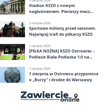
3 sierpnia 2026
Stadion KSZO z nowym
nagłośnieniem. Pierwszy mecz
pokazał różnicę
3 sierpnia 2026
Sportowe miliony przed sezonem.
Najwięcej trafi do piłkarzy KSZO
2 sierpnia 2026
[PIŁKA NOŻNA] KSZO Ostrowiec –
Podlasie Biała Podlaska 1:0 na
inaugurację Betclic 3. Ligi Grupa 4
(Grupa IV)
1 sierpnia 2026
1 sierpnia w Ostrowcu przypomina
o „Burzy” i drodze do Warszawy