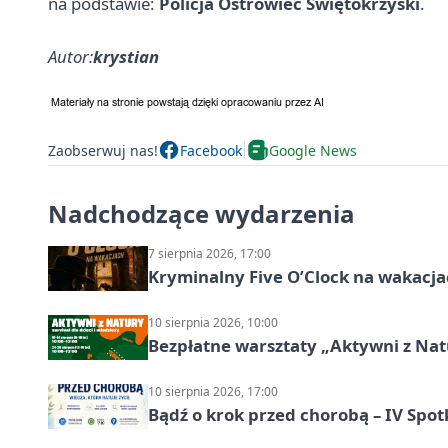
na podstawie:
Policja Ostrowiec Świętokrzyski
.
Autor:
krystian
Zaobserwuj nas!
Facebook
Google News
Nadchodzące wydarzenia
7 sierpnia 2026, 17:00
Kryminalny Five O’Clock na wakacj
10 sierpnia 2026, 10:00
Bezpłatne warsztaty „Aktywni z Natu
10 sierpnia 2026, 17:00
Bądź o krok przed chorobą – IV Spot