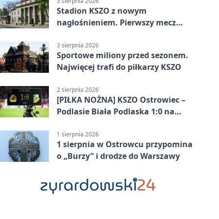
3 sierpnia 2026
Stadion KSZO z nowym
nagłośnieniem. Pierwszy mecz
pokazał różnicę
3 sierpnia 2026
Sportowe miliony przed sezonem.
Najwięcej trafi do piłkarzy KSZO
2 sierpnia 2026
[PIŁKA NOŻNA] KSZO Ostrowiec –
Podlasie Biała Podlaska 1:0 na
inaugurację Betclic 3. Ligi Grupa 4
(Grupa IV)
1 sierpnia 2026
1 sierpnia w Ostrowcu przypomina
o „Burzy” i drodze do Warszawy