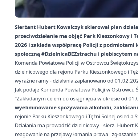
Sierżant Hubert Kowalczyk skierował plan działa
przeciwdziałanie ma objąć Park Kieszonkowy i Tę
2026 i zakłada współpracę Policji z podmiotami 
społeczną #DzielnicaBEZstrachu i plebiscytem 
Komenda Powiatowa Policji w Ostrowcu Świętokrzysk
dzielnicowego dla rejonu Parku Kieszonkowego i Tężn
wyraźne ramy - działania zaplanowano od 01.02.20
Jak podaje Komenda Powiatowa Policji w Ostrowcu 
“Zakładanym celem do osiągnięcia w okresie od 01.
wyeliminowanie spożywania alkoholu, zakłócani
rejonie Parku Kieszonkowego i Tężni Solnej osiedla
Działania ma prowadzić dzielnicowy - sierż. Hubert 
reagowanie na przejawy łamania prawa i zgłaszanie 