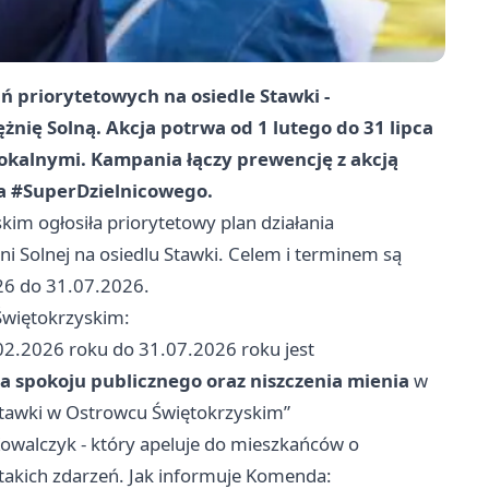
ń priorytetowych na osiedle Stawki -
żnię Solną. Akcja potrwa od 1 lutego do 31 lipca
lokalnymi. Kampania łączy prewencję z akcją
na #SuperDzielnicowego.
im ogłosiła priorytetowy plan działania
i Solnej na osiedlu Stawki. Celem i terminem są
26 do 31.07.2026.
Świętokrzyskim:
02.2026 roku do 31.07.2026 roku jest
a spokoju publicznego oraz niszczenia mienia
w
 Stawki w Ostrowcu Świętokrzyskim”
Kowalczyk - który apeluje do mieszkańców o
takich zdarzeń. Jak informuje Komenda: