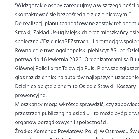
“Widząc takie osoby zareagujmy a w szczególności o
skontaktować się bezpośrednio z dzielnicowym.”
Do realizacji planu zaangażowane zostały też podmio
Stawki, Zakład Usług Miejskich oraz mieszkańcy osied
społeczną #DzielnicaBEZstrachu i promocją współpra
Równolegle trwa ogólnopolski plebiscyt #SuperDziel
potrwa do 16 kwietnia 2026. Organizatorami są Biu
Głównej Policji oraz Telewizja Puls. Pierwsze zgło
głos raz dziennie; na autorów najlepszych uzasadni
Dzielnice objęte planem to Osiedle Stawki i Koszary 
prewencyjne.
Mieszkańcy mogą wkrótce sprawdzić, czy zapowiedz
przestrzeń publiczną na osiedlu - to może być pierw
organów porządkowych i społeczności.
Źródło: Komenda Powiatowa Policji w Ostrowcu Świ