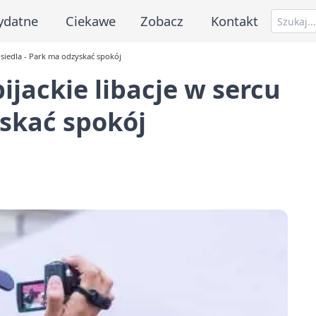
ydatne
Ciekawe
Zobacz
Kontakt
 osiedla - Park ma odzyskać spokój
ijackie libacje w sercu
yskać spokój