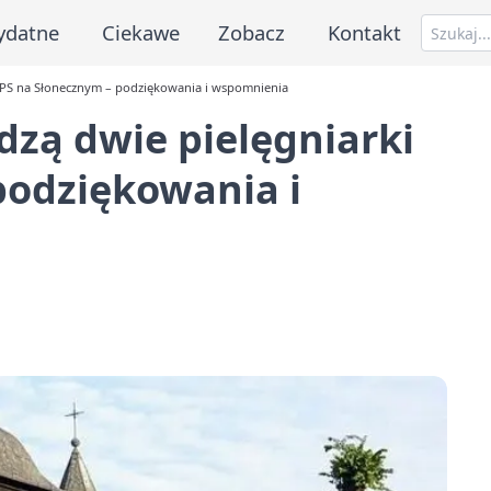
ydatne
Ciekawe
Zobacz
Kontakt
 DPS na Słonecznym – podziękowania i wspomnienia
dzą dwie pielęgniarki
podziękowania i