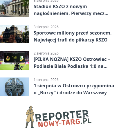
3 sierpnia 2026
Stadion KSZO z nowym
nagłośnieniem. Pierwszy mecz
pokazał różnicę
3 sierpnia 2026
Sportowe miliony przed sezonem.
Najwięcej trafi do piłkarzy KSZO
2 sierpnia 2026
[PIŁKA NOŻNA] KSZO Ostrowiec –
Podlasie Biała Podlaska 1:0 na
inaugurację Betclic 3. Ligi Grupa 4
(Grupa IV)
1 sierpnia 2026
1 sierpnia w Ostrowcu przypomina
o „Burzy” i drodze do Warszawy