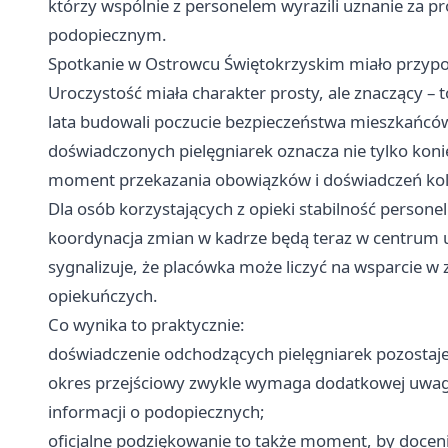
którzy wspólnie z personelem wyrazili uznanie za p
podopiecznym.
Spotkanie w Ostrowcu Świętokrzyskim miało przypo
Uroczystość miała charakter prosty, ale znaczący – t
lata budowali poczucie bezpieczeństwa mieszkańcó
doświadczonych pielęgniarek oznacza nie tylko koni
moment przekazania obowiązków i doświadczeń ko
Dla osób korzystających z opieki stabilność personel
koordynacja zmian w kadrze będą teraz w centrum u
sygnalizuje, że placówka może liczyć na wsparcie w 
opiekuńczych.
Co wynika to praktycznie:
doświadczenie odchodzących pielęgniarek pozostaje
okres przejściowy zwykle wymaga dodatkowej uwagi
informacji o podopiecznych;
oficjalne podziękowanie to także moment, by docenić 