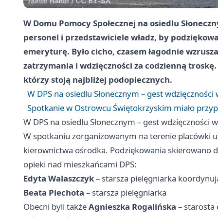
W Domu Pomocy Społecznej na osiedlu Słoneczny
personel i przedstawiciele władz, by podzięk
emeryturę. Było cicho, czasem łagodnie wzrusza
zatrzymania i wdzięczności za codzienną troskę.
którzy stoją najbliżej podopiecznych.
W DPS na osiedlu Słonecznym – gest wdzięczności
Spotkanie w Ostrowcu Świętokrzyskim miało przyp
W DPS na osiedlu Słonecznym – gest wdzięczności 
W spotkaniu zorganizowanym na terenie placówki udz
kierownictwa ośrodka. Podziękowania skierowano d
opieki nad mieszkańcami DPS:
Edyta Walaszczyk
– starsza pielęgniarka koordynuj
Beata Piechota
– starsza pielęgniarka
Obecni byli także
Agnieszka Rogalińska
– starosta 