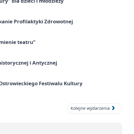
ry” dla dzieci i młodzieży
kanie Profilaktyki Zdrowotnej
umienie teatru”
istorycznej i Antycznej
strowieckiego Festiwalu Kultury
Kolejne wydarzenia