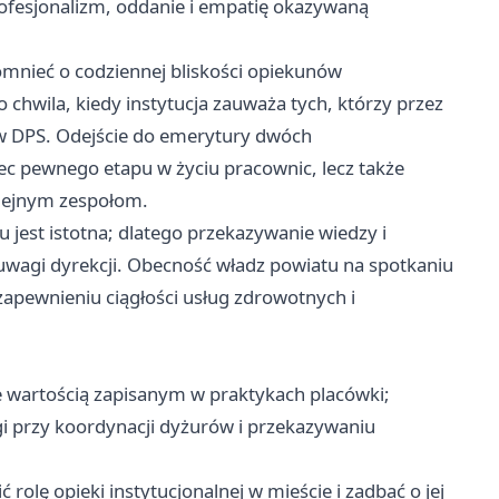
rofesjonalizm, oddanie i empatię okazywaną
mnieć o codziennej bliskości opiekunów
o chwila, kiedy instytucja zauważa tych, którzy przez
w DPS. Odejście do emerytury dwóch
ec pewnego etapu w życiu pracownic, lecz także
lejnym zespołom.
u jest istotna; dlatego przekazywanie wiedzy i
wagi dyrekcji. Obecność władz powiatu na spotkaniu
zapewnieniu ciągłości usług zdrowotnych i
 wartością zapisanym w praktykach placówki;
 przy koordynacji dyżurów i przekazywaniu
rolę opieki instytucjonalnej w mieście i zadbać o jej