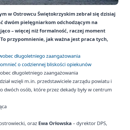
m w Ostrowcu Świętokrzyskim zebrał się dzisiaj
ować dwóm pielęgniarkom odchodzącym na
jąco – więcej niż formalność, raczej moment
 To przypomnienie, jak ważna jest praca tych,
 wobec długoletniego zaangażowania
omnieć o codziennej bliskości opiekunów
wobec długoletniego zaangażowania
iał wzięli m.in. przedstawiciele zarządu powiatu i
o dwóch osób, które przez dekady były w centrum
ąca
ostrowiecki, oraz
Ewa Orłowska
– dyrektor DPS,