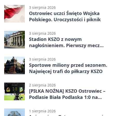
3 sierpnia 2026
Ostrowiec uczci Święto Wojska
Polskiego. Uroczystości i piknik
3 sierpnia 2026
Stadion KSZO z nowym
nagłośnieniem. Pierwszy mecz
pokazał różnicę
3 sierpnia 2026
Sportowe miliony przed sezonem.
Najwięcej trafi do piłkarzy KSZO
2 sierpnia 2026
[PIŁKA NOŻNA] KSZO Ostrowiec –
Podlasie Biała Podlaska 1:0 na
inaugurację Betclic 3. Ligi Grupa 4
(Grupa IV)
1 sierpnia 2026