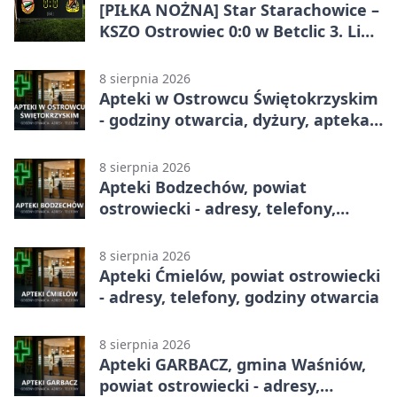
[PIŁKA NOŻNA] Star Starachowice –
KSZO Ostrowiec 0:0 w Betclic 3. Liga
Grupa 4 (Grupa IV). Bez goli w
derbowym spotkaniu
8 sierpnia 2026
Apteki w Ostrowcu Świętokrzyskim
- godziny otwarcia, dyżury, apteka
całodobowa
8 sierpnia 2026
Apteki Bodzechów, powiat
ostrowiecki - adresy, telefony,
godziny otwarcia
8 sierpnia 2026
Apteki Ćmielów, powiat ostrowiecki
- adresy, telefony, godziny otwarcia
8 sierpnia 2026
Apteki GARBACZ, gmina Waśniów,
powiat ostrowiecki - adresy,