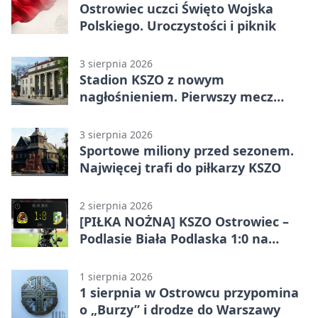
Ostrowiec uczci Święto Wojska
Polskiego. Uroczystości i piknik
3 sierpnia 2026
Stadion KSZO z nowym
nagłośnieniem. Pierwszy mecz
pokazał różnicę
3 sierpnia 2026
Sportowe miliony przed sezonem.
Najwięcej trafi do piłkarzy KSZO
2 sierpnia 2026
[PIŁKA NOŻNA] KSZO Ostrowiec –
Podlasie Biała Podlaska 1:0 na
inaugurację Betclic 3. Ligi Grupa 4
(Grupa IV)
1 sierpnia 2026
1 sierpnia w Ostrowcu przypomina
o „Burzy” i drodze do Warszawy