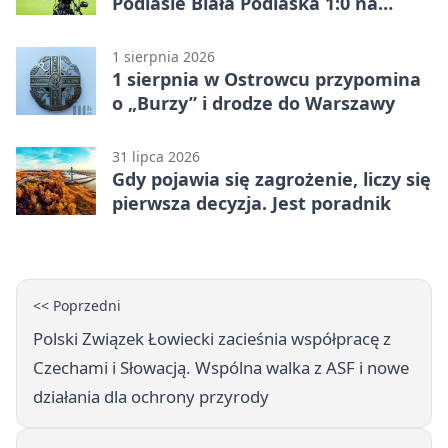
Podlasie Biała Podlaska 1:0 na
inaugurację Betclic 3. Ligi Grupa 4
(Grupa IV)
1 sierpnia 2026
1 sierpnia w Ostrowcu przypomina
o „Burzy” i drodze do Warszawy
31 lipca 2026
Gdy pojawia się zagrożenie, liczy się
pierwsza decyzja. Jest poradnik
<< Poprzedni
Polski Związek Łowiecki zacieśnia współpracę z
Czechami i Słowacją. Wspólna walka z ASF i nowe
działania dla ochrony przyrody