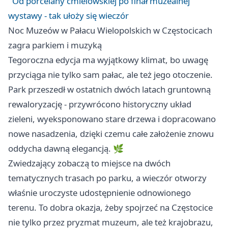
Od porcelany ćmielowskiej po finał muzealnej
wystawy - tak ułoży się wieczór
Noc Muzeów w Pałacu Wielopolskich w Częstocicach
zagra parkiem i muzyką
Tegoroczna edycja ma wyjątkowy klimat, bo uwagę
przyciąga nie tylko sam pałac, ale też jego otoczenie.
Park przeszedł w ostatnich dwóch latach gruntowną
rewaloryzację - przywrócono historyczny układ
zieleni, wyeksponowano stare drzewa i dopracowano
nowe nasadzenia, dzięki czemu całe założenie znowu
oddycha dawną elegancją. 🌿
Zwiedzający zobaczą to miejsce na dwóch
tematycznych trasach po parku, a wieczór otworzy
właśnie uroczyste udostępnienie odnowionego
terenu. To dobra okazja, żeby spojrzeć na Częstocice
nie tylko przez pryzmat muzeum, ale też krajobrazu,