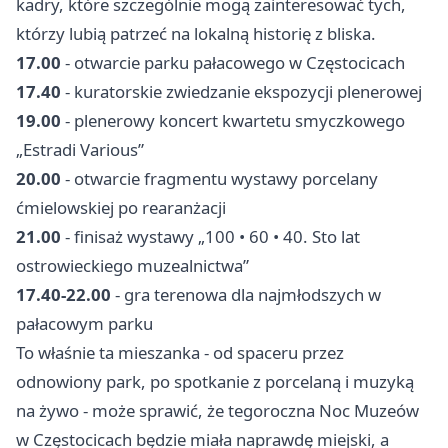
kadry, które szczególnie mogą zainteresować tych,
którzy lubią patrzeć na lokalną historię z bliska.
17.00
- otwarcie parku pałacowego w Częstocicach
17.40
- kuratorskie zwiedzanie ekspozycji plenerowej
19.00
- plenerowy koncert kwartetu smyczkowego
„Estradi Various”
20.00
- otwarcie fragmentu wystawy porcelany
ćmielowskiej po rearanżacji
21.00
- finisaż wystawy „100 • 60 • 40. Sto lat
ostrowieckiego muzealnictwa”
17.40-22.00
- gra terenowa dla najmłodszych w
pałacowym parku
To właśnie ta mieszanka - od spaceru przez
odnowiony park, po spotkanie z porcelaną i muzyką
na żywo - może sprawić, że tegoroczna Noc Muzeów
w Częstocicach będzie miała naprawdę miejski, a