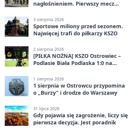
nagłośnieniem. Pierwszy mecz
pokazał różnicę
3 sierpnia 2026
Sportowe miliony przed sezonem.
Najwięcej trafi do piłkarzy KSZO
2 sierpnia 2026
[PIŁKA NOŻNA] KSZO Ostrowiec –
Podlasie Biała Podlaska 1:0 na
inaugurację Betclic 3. Ligi Grupa 4
(Grupa IV)
1 sierpnia 2026
1 sierpnia w Ostrowcu przypomina
o „Burzy” i drodze do Warszawy
31 lipca 2026
Gdy pojawia się zagrożenie, liczy się
pierwsza decyzja. Jest poradnik