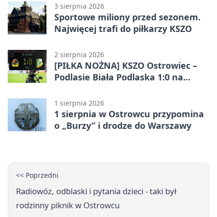
3 sierpnia 2026
Sportowe miliony przed sezonem.
Najwięcej trafi do piłkarzy KSZO
2 sierpnia 2026
[PIŁKA NOŻNA] KSZO Ostrowiec –
Podlasie Biała Podlaska 1:0 na
inaugurację Betclic 3. Ligi Grupa 4
(Grupa IV)
1 sierpnia 2026
1 sierpnia w Ostrowcu przypomina
o „Burzy” i drodze do Warszawy
<< Poprzedni
Radiowóz, odblaski i pytania dzieci - taki był
rodzinny piknik w Ostrowcu