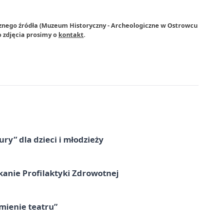
rznego źródła (Muzeum Historyczny - Archeologiczne w Ostrowcu
 zdjęcia prosimy o
kontakt
.
ry” dla dzieci i młodzieży
kanie Profilaktyki Zdrowotnej
umienie teatru”