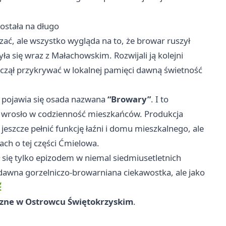
ostała na długo
azać, ale wszystko wygląda na to, że browar ruszył
yła się wraz z Małachowskim. Rozwijali ją kolejni
aczął przykrywać w lokalnej pamięci dawną świetność
h pojawia się osada nazwana
“Browary”
. I to
e wrosło w codzienność mieszkańców. Produkcja
eszcze pełnić funkcję łaźni i domu mieszkalnego, ale
ch o tej części Ćmielowa.
ał się tylko epizodem w niemal siedmiusetletnich
 dawna gorzelniczo-browarniana ciekawostka, ale jako

czne w Ostrowcu Świętokrzyskim
.