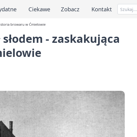
ydatne
Ciekawe
Zobacz
Kontakt
historia browaru w Ćmielowie
 słodem - zaskakująca
mielowie