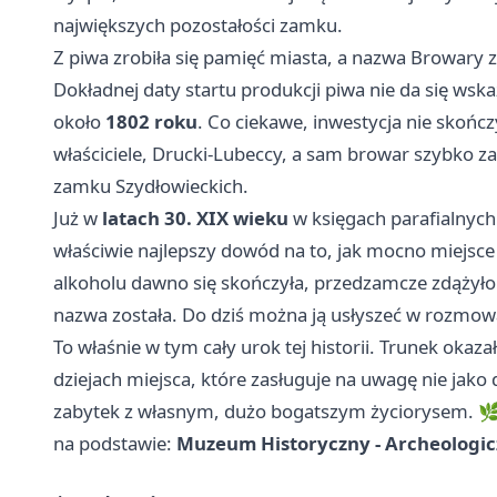
największych pozostałości zamku.
Z piwa zrobiła się pamięć miasta, a nazwa Browary z
Dokładnej daty startu produkcji piwa nie da się wsk
około
1802 roku
. Co ciekawe, inwestycja nie skończ
właściciele, Drucki-Lubeccy, a sam browar szybko z
zamku Szydłowieckich.
Już w
latach 30. XIX wieku
w księgach parafialnyc
właściwie najlepszy dowód na to, jak mocno miejsc
alkoholu dawno się skończyła, przedzamcze zdążyło j
nazwa została. Do dziś można ją usłyszeć w rozmowa
To właśnie w tym cały urok tej historii. Trunek okaz
dziejach miejsca, które zasługuje na uwagę nie jako
zabytek z własnym, dużo bogatszym życiorysem. 
na podstawie:
Muzeum Historyczny - Archeologi