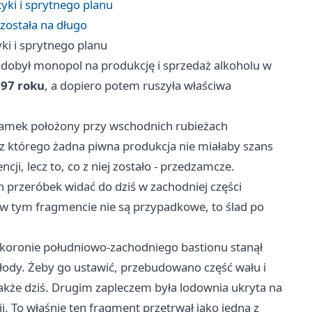
yki i sprytnego planu
została na długo
ki i sprytnego planu
 zdobył monopol na produkcję i sprzedaż alkoholu w
97 roku
, a dopiero potem ruszyła właściwa
zamek położony przy wschodnich rubieżach
ez którego żadna piwna produkcja nie miałaby szans
ji, lecz to, co z niej zostało - przedzamcze.
h przeróbek widać do dziś w zachodniej części
w tym fragmencie nie są przypadkowe, to ślad po
 koronie południowo-zachodniego bastionu stanął
łody. Żeby go ustawić, przebudowano część wału i
kże dziś. Drugim zapleczem była lodownia ukryta na
i. To właśnie ten fragment przetrwał jako jedna z