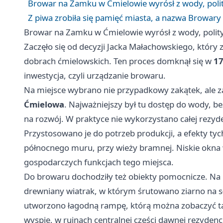
Browar na Zamku w Ćmielowie wyrósł z wody, polit
Z piwa zrobiła się pamięć miasta, a nazwa Browary 
Browar na Zamku w Ćmielowie wyrósł z wody, polity
Zaczęło się od decyzji Jacka Małachowskiego, który
dobrach ćmielowskich. Ten proces domknął się w
17
inwestycja, czyli urządzanie browaru.
Na miejsce wybrano nie przypadkowy zakątek, ale 
Ćmielowa
. Najważniejszy był tu dostęp do wody, b
na rozwój. W praktyce nie wykorzystano całej rezydenc
Przystosowano je do potrzeb produkcji, a efekty tyc
północnego muru, przy wieży bramnej. Niskie okna 
gospodarczych funkcjach tego miejsca.
Do browaru dochodziły też obiekty pomocnicze. Na
drewniany wiatrak, w którym śrutowano ziarno na s
utworzono łagodną rampę, którą można zobaczyć ta
wyspie, w ruinach centralnej części dawnej rezydencj