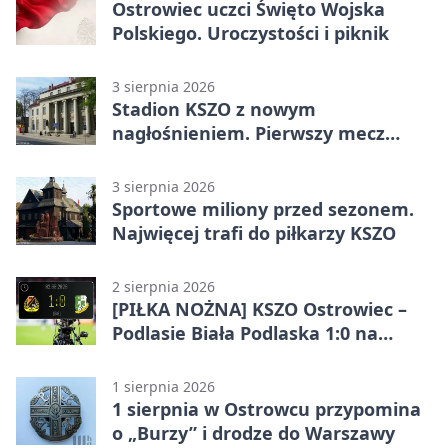
Ostrowiec uczci Święto Wojska
Polskiego. Uroczystości i piknik
3 sierpnia 2026
Stadion KSZO z nowym
nagłośnieniem. Pierwszy mecz
pokazał różnicę
3 sierpnia 2026
Sportowe miliony przed sezonem.
Najwięcej trafi do piłkarzy KSZO
2 sierpnia 2026
[PIŁKA NOŻNA] KSZO Ostrowiec –
Podlasie Biała Podlaska 1:0 na
inaugurację Betclic 3. Ligi Grupa 4
(Grupa IV)
1 sierpnia 2026
1 sierpnia w Ostrowcu przypomina
o „Burzy” i drodze do Warszawy