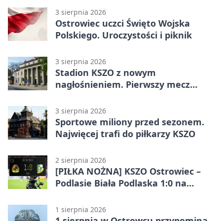
3 sierpnia 2026
Ostrowiec uczci Święto Wojska
Polskiego. Uroczystości i piknik
3 sierpnia 2026
Stadion KSZO z nowym
nagłośnieniem. Pierwszy mecz
pokazał różnicę
3 sierpnia 2026
Sportowe miliony przed sezonem.
Najwięcej trafi do piłkarzy KSZO
2 sierpnia 2026
[PIŁKA NOŻNA] KSZO Ostrowiec –
Podlasie Biała Podlaska 1:0 na
inaugurację Betclic 3. Ligi Grupa 4
(Grupa IV)
1 sierpnia 2026
1 sierpnia w Ostrowcu przypomina