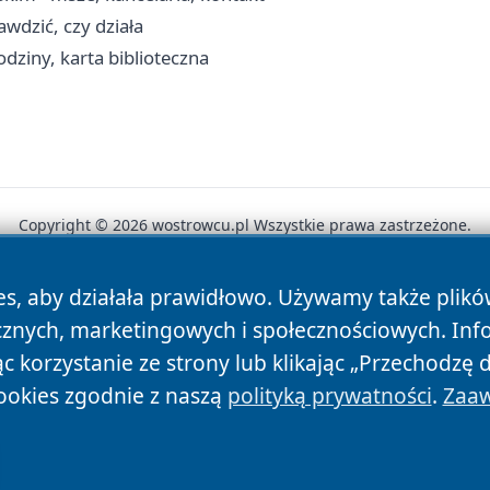
rawdzić, czy działa
dziny, karta biblioteczna
Copyright © 2026 wostrowcu.pl Wszystkie prawa zastrzeżone.
es, aby działała prawidłowo. Używamy także plik
News
Autorzy
Polityka Prywatności
Polityka Cookie
cznych, marketingowych i społecznościowych. Inf
 korzystanie ze strony lub klikając „Przechodzę 
ookies zgodnie z naszą
polityką prywatności
.
Zaaw