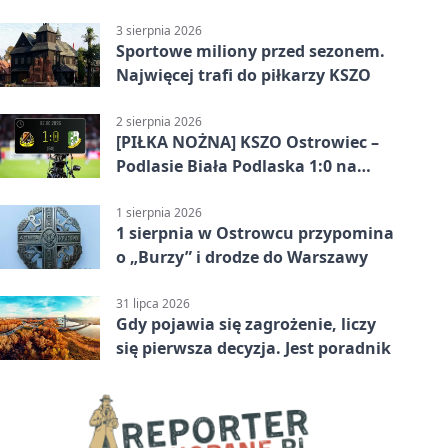
pokazał różnicę
3 sierpnia 2026
Sportowe miliony przed sezonem.
Najwięcej trafi do piłkarzy KSZO
2 sierpnia 2026
[PIŁKA NOŻNA] KSZO Ostrowiec –
Podlasie Biała Podlaska 1:0 na
inaugurację Betclic 3. Ligi Grupa 4
(Grupa IV)
1 sierpnia 2026
1 sierpnia w Ostrowcu przypomina
o „Burzy” i drodze do Warszawy
31 lipca 2026
Gdy pojawia się zagrożenie, liczy
się pierwsza decyzja. Jest poradnik