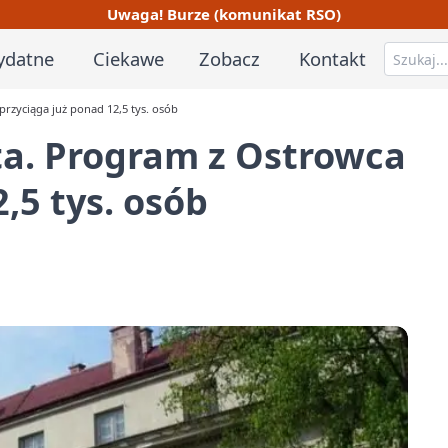
Uwaga! Burze (komunikat RSO)
ydatne
Ciekawe
Zobacz
Kontakt
przyciąga już ponad 12,5 tys. osób
ta. Program z Ostrowca
,5 tys. osób