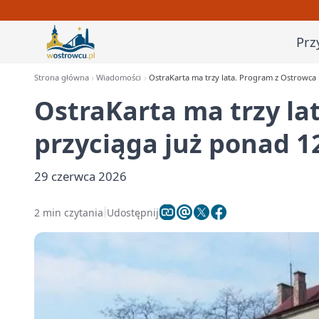
Prz
Strona główna
Wiadomości
OstraKarta ma trzy lata. Program z Ostrowca 
OstraKarta ma trzy la
przyciąga już ponad 12
29 czerwca 2026
2 min czytania
Udostępnij