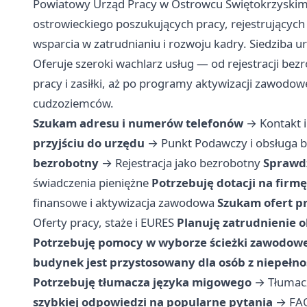
Powiatowy Urząd Pracy w Ostrowcu Świętokrzyskim 
ostrowieckiego poszukujących pracy, rejestrujących
wsparcia w zatrudnianiu i rozwoju kadry. Siedziba u
Oferuje szeroki wachlarz usług — od rejestracji b
pracy i zasiłki, aż po programy aktywizacji zawodow
cudzoziemców.
Szukam adresu i numerów telefonów
→
Kontakt i
przyjściu do urzędu
→
Punkt Podawczy i obsługa 
bezrobotny
→
Rejestracja jako bezrobotny
Sprawdz
świadczenia pieniężne
Potrzebuję dotacji na firm
finansowe i aktywizacja zawodowa
Szukam ofert pr
Oferty pracy, staże i EURES
Planuję zatrudnienie 
Potrzebuję pomocy w wyborze ścieżki zawodowe
budynek jest przystosowany dla osób z niepełn
Potrzebuję tłumacza języka migowego
→
Tłumac
szybkiej odpowiedzi na popularne pytania
→
FA