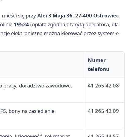
mieści się przy
Alei 3 Maja 36, 27-400 Ostrowiec
olinia
19524
(opłata zgodna z taryfą operatora, dla
ncję elektroniczną można kierować przez system e-
.
Numer
telefonu
o pracy, doradztwo zawodowe,
41 265 42 08
FS, bony na zasiedlenie,
41 265 42 09
zenia, księgowość, sekretariat
41 265 44 57