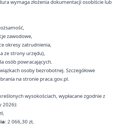
ura wymaga złożenia dokumentacji osobiście lub
tożsamość,
acje zawodowe,
e okresy zatrudnienia,
a ze strony urzędu),
la osób powracających.
bowiązkach osoby bezrobotnej. Szczegółowe
rania na stronie praca.gov.pl.
reślonych wysokościach, wypłacane zgodnie z
y 2026):
ł,
ia
: 2 066,30 zł,