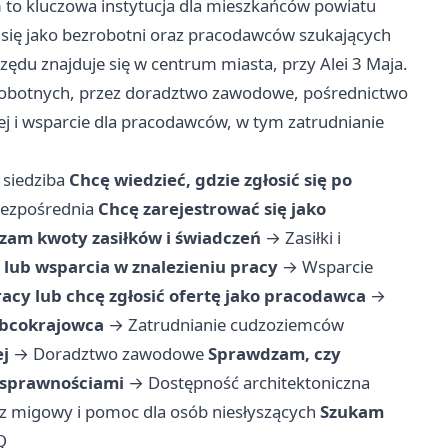
to kluczowa instytucja dla mieszkańców powiatu
 się jako bezrobotni oraz pracodawców szukających
rzędu znajduje się w centrum miasta, przy Alei 3 Maja.
ezrobotnych, przez doradztwo zawodowe, pośrednictwo
ej i wsparcie dla pracodawców, w tym zatrudnianie
 siedziba
Chcę wiedzieć, gdzie zgłosić się po
bezpośrednia
Chcę zarejestrować się jako
am kwoty zasiłków i świadczeń
→
Zasiłki i
ę lub wsparcia w znalezieniu pracy
→
Wsparcie
acy lub chcę zgłosić ofertę jako pracodawca
→
obcokrajowca
→
Zatrudnianie cudzoziemców
j
→
Doradztwo zawodowe
Sprawdzam, czy
osprawnościami
→
Dostępność architektoniczna
z migowy i pomoc dla osób niesłyszących
Szukam
Q