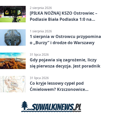
2 sierpnia 2026
[PIŁKA NOŻNA] KSZO Ostrowiec –
Podlasie Biała Podlaska 1:0 na
inaugurację Betclic 3. Ligi Grupa 4
(Grupa IV)
1 sierpnia 2026
1 sierpnia w Ostrowcu przypomina
o „Burzy” i drodze do Warszawy
31 lipca 2026
Gdy pojawia się zagrożenie, liczy
się pierwsza decyzja. Jest poradnik
31 lipca 2026
Co kryje lessowy cypel pod
Ćmielowem? Krzczonowice
odsłaniają neolityczną osadę.