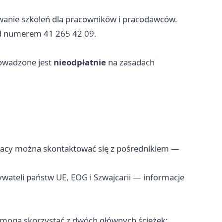
anie szkoleń dla pracowników i pracodawców.
od numerem 41 265 42 09.
owadzone jest
nieodpłatnie
na zasadach
pracy można skontaktować się z pośrednikiem —
wateli państw UE, EOG i Szwajcarii — informacje
mogą skorzystać z dwóch głównych ścieżek: