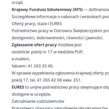
urząd.
Krajowy Fundusz Szkoleniowy (KFS)
— dofinansow
Szczegółowe informacje o naborach i wnioskach p
Oferty pracy, staże i EURES
Pośrednictwo pracy w Ostrowcu Świętokrzyskim pr
dostępności, dobrowolności, równości i jawności.
Zgłaszanie ofert pracy
możliwe jest:
osobiście: pokój nr 17 w siedzibie PUP,
e-mailem,
faksem: 41 263 33 40.
W sprawie wypełnienia zgłoszenia krajowej oferty 
pokój 17, tel. 41 265 42 08 wew. 251.
EURES
to unijne pośrednictwo pracy obejmujące oby
dostępne w urzędzie.
Zatrudnianie cudzoziemców
Pracodawcy planujący zatrudnienie obcokrajowców 