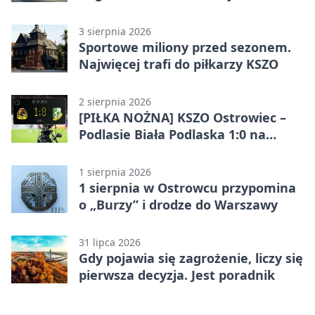
pokazał różnicę
3 sierpnia 2026
Sportowe miliony przed sezonem.
Najwięcej trafi do piłkarzy KSZO
2 sierpnia 2026
[PIŁKA NOŻNA] KSZO Ostrowiec –
Podlasie Biała Podlaska 1:0 na
inaugurację Betclic 3. Ligi Grupa 4
(Grupa IV)
1 sierpnia 2026
1 sierpnia w Ostrowcu przypomina
o „Burzy” i drodze do Warszawy
31 lipca 2026
Gdy pojawia się zagrożenie, liczy się
pierwsza decyzja. Jest poradnik