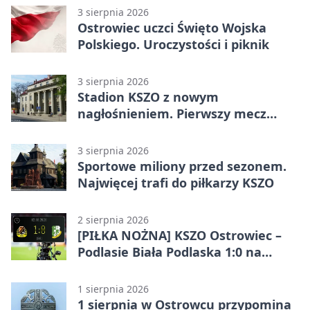
3 sierpnia 2026
Ostrowiec uczci Święto Wojska
Polskiego. Uroczystości i piknik
3 sierpnia 2026
Stadion KSZO z nowym
nagłośnieniem. Pierwszy mecz
pokazał różnicę
3 sierpnia 2026
Sportowe miliony przed sezonem.
Najwięcej trafi do piłkarzy KSZO
2 sierpnia 2026
[PIŁKA NOŻNA] KSZO Ostrowiec –
Podlasie Biała Podlaska 1:0 na
inaugurację Betclic 3. Ligi Grupa 4
(Grupa IV)
1 sierpnia 2026
1 sierpnia w Ostrowcu przypomina