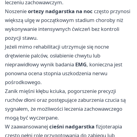
leczeniu zachowawczym.
Noszenie
ortezy nadgarstka na noc
często przynosi
większą ulgę w początkowym stadium choroby niż
wykonywanie intensywnych ćwiczeń bez kontroli
pozycji stawu.
Jeżeli mimo rehabilitacji utrzymuje się nocne
drętwienie palców, osłabienie chwytu lub
nieprawidłowy wynik badania
EMG
, konieczna jest
ponowna ocena stopnia uszkodzenia nerwu
pośrodkowego.
Zanik mięśni kłębu kciuka, pogorszenie precyzji
ruchów dłoni oraz postępujące zaburzenia czucia są
sygnałem, że możliwości leczenia zachowawczego
mogą być wyczerpane.
W zaawansowanej
cieśni nadgarstka
fizjoterapia
często pełni rolę przygotowania do zabiegu lub