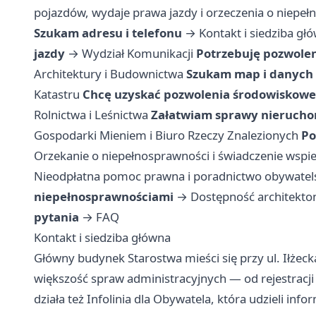
pojazdów, wydaje prawa jazdy i orzeczenia o niepeł
Szukam adresu i telefonu
→
Kontakt i siedziba gł
jazdy
→
Wydział Komunikacji
Potrzebuję pozwolen
Architektury i Budownictwa
Szukam map i danych
Katastru
Chcę uzyskać pozwolenia środowiskowe
Rolnictwa i Leśnictwa
Załatwiam sprawy nierucho
Gospodarki Mieniem i Biuro Rzeczy Znalezionych
Po
Orzekanie o niepełnosprawności i świadczenie wspie
Nieodpłatna pomoc prawna i poradnictwo obywatel
niepełnosprawnościami
→
Dostępność architekto
pytania
→
FAQ
Kontakt i siedziba główna
Główny budynek Starostwa mieści się przy ul. Iłżec
większość spraw administracyjnych — od rejestrac
działa też Infolinia dla Obywatela, która udzieli in