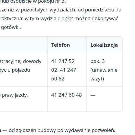
lub osobiście w pokoju nr 3.
sze niż w pozostałych wydziałach: od poniedziałku do
praktyczna: w tym wydziale opłat można dokonywać
 gotówki.
Telefon
Lokalizacja
estracyjne, dowody
41 247 52
pok. 3
byciu pojazdu
02, 41 247
(umawianie
60 62
wizyt)
 praw jazdy,
41 247 60 48
—
m — od zgłoszeń budowy po wydawanie pozwoleń.