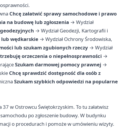
nosprawności.
ówna
Chcę załatwić sprawy samochodowe i prawo
ia na budowę lub zgłoszenia
→
Wydział
 geodezyjnych
→
Wydział Geodezji, Kartografii i
 lub wędkarskie
→
Wydział Ochrony Środowiska,
mości lub szukam zgubionych rzeczy
→
Wydział
trzebuję orzeczenia o niepełnosprawności
→
rające
Szukam darmowej pomocy prawnej
→
skie
Chcę sprawdzić dostępność dla osób z
niczna
Szukam szybkich odpowiedzi na popularne
ka 37 w Ostrowcu Świętokrzyskim. To tu załatwisz
ji samochodu po zgłoszenie budowy. W budynku
formacji o procedurach i pomoże w umówieniu wizyty.