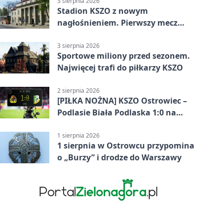
3 sierpnia 2026
Stadion KSZO z nowym
nagłośnieniem. Pierwszy mecz
pokazał różnicę
3 sierpnia 2026
Sportowe miliony przed sezonem.
Najwięcej trafi do piłkarzy KSZO
2 sierpnia 2026
[PIŁKA NOŻNA] KSZO Ostrowiec –
Podlasie Biała Podlaska 1:0 na
inaugurację Betclic 3. Ligi Grupa 4
(Grupa IV)
1 sierpnia 2026
1 sierpnia w Ostrowcu przypomina
o „Burzy” i drodze do Warszawy