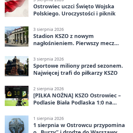
Ostrowiec uczci Święto Wojska
Polskiego. Uroczystości i piknik
3 sierpnia 2026
Stadion KSZO z nowym
nagłośnieniem. Pierwszy mecz
pokazał różnicę
3 sierpnia 2026
Sportowe miliony przed sezonem.
Najwięcej trafi do piłkarzy KSZO
2 sierpnia 2026
[PIŁKA NOŻNA] KSZO Ostrowiec –
Podlasie Biała Podlaska 1:0 na
inaugurację Betclic 3. Ligi Grupa 4
(Grupa IV)
1 sierpnia 2026
1 sierpnia w Ostrowcu przypomina
o „Burzy” i drodze do Warszawy