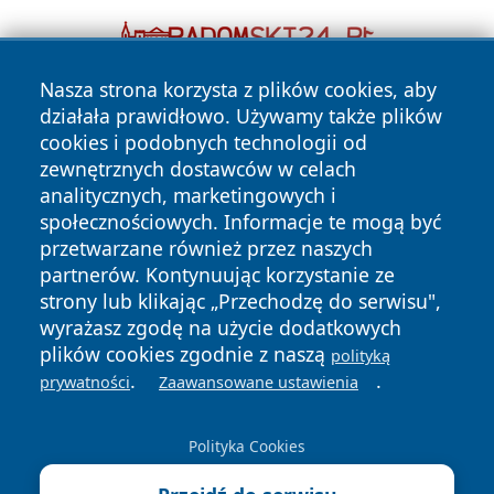
Nasza strona korzysta z plików cookies, aby
działała prawidłowo. Używamy także plików
cookies i podobnych technologii od
zewnętrznych dostawców w celach
analitycznych, marketingowych i
społecznościowych. Informacje te mogą być
Copyright © 2026 wostrowcu.pl Wszystkie prawa zastrzeżone.
przetwarzane również przez naszych
partnerów. Kontynuując korzystanie ze
strony lub klikając „Przechodzę do serwisu",
Polityka
Polityka
News
Autorzy
wyrażasz zgodę na użycie dodatkowych
Prywatności
Cookies
plików cookies zgodnie z naszą
polityką
.
.
prywatności
Zaawansowane ustawienia
Polityka Cookies