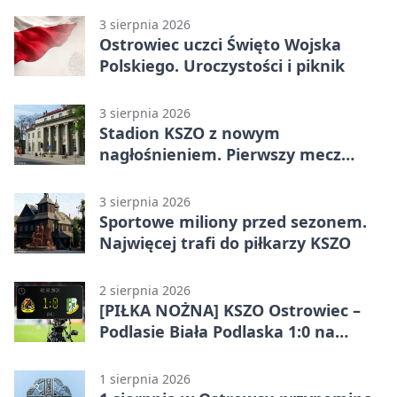
3 sierpnia 2026
Ostrowiec uczci Święto Wojska
Polskiego. Uroczystości i piknik
3 sierpnia 2026
Stadion KSZO z nowym
nagłośnieniem. Pierwszy mecz
pokazał różnicę
3 sierpnia 2026
Sportowe miliony przed sezonem.
Najwięcej trafi do piłkarzy KSZO
2 sierpnia 2026
[PIŁKA NOŻNA] KSZO Ostrowiec –
Podlasie Biała Podlaska 1:0 na
inaugurację Betclic 3. Ligi Grupa 4
(Grupa IV)
1 sierpnia 2026