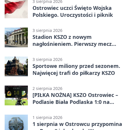
3 sierpnia 2026
Ostrowiec uczci Święto Wojska
Polskiego. Uroczystości i piknik
3 sierpnia 2026
Stadion KSZO z nowym
nagłośnieniem. Pierwszy mecz
pokazał różnicę
3 sierpnia 2026
Sportowe miliony przed sezonem.
Najwięcej trafi do piłkarzy KSZO
2 sierpnia 2026
[PIŁKA NOŻNA] KSZO Ostrowiec –
Podlasie Biała Podlaska 1:0 na
inaugurację Betclic 3. Ligi Grupa 4
(Grupa IV)
1 sierpnia 2026
1 sierpnia w Ostrowcu przypomina