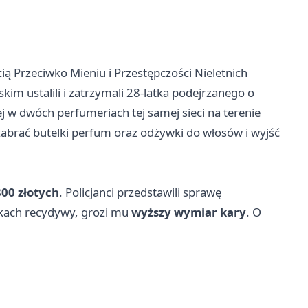
ią Przeciwko Mieniu i Przestępczości Nieletnich
im ustalili i zatrzymali 28-latka podejrzanego o
ej w dwóch perfumeriach tej samej sieci na terenie
brać butelki perfum oraz odżywki do włosów i wyjść
800 złotych
. Policjanci przedstawili sprawę
nkach recydywy, grozi mu
wyższy wymiar kary
. O