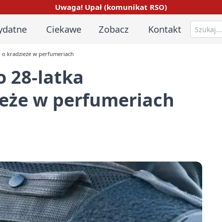
Uwaga! Upał (komunikat RSO)
ydatne
Ciekawe
Zobacz
Kontakt
 o kradzieże w perfumeriach
 28-latka
ieże w perfumeriach