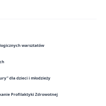
ologicznych warsztatów
ach
ry” dla dzieci i młodzieży
kanie Profilaktyki Zdrowotnej