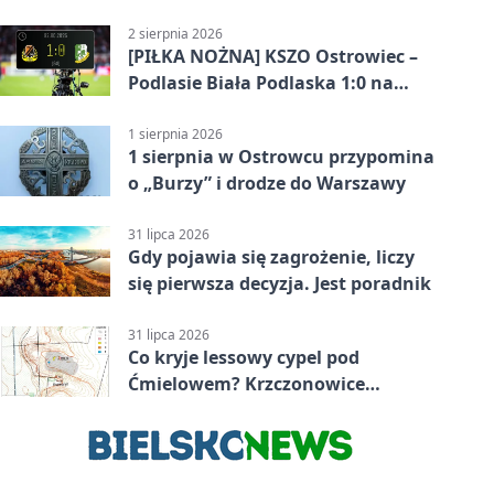
2 sierpnia 2026
[PIŁKA NOŻNA] KSZO Ostrowiec –
Podlasie Biała Podlaska 1:0 na
inaugurację Betclic 3. Ligi Grupa 4
(Grupa IV)
1 sierpnia 2026
1 sierpnia w Ostrowcu przypomina
o „Burzy” i drodze do Warszawy
31 lipca 2026
Gdy pojawia się zagrożenie, liczy
się pierwsza decyzja. Jest poradnik
31 lipca 2026
Co kryje lessowy cypel pod
Ćmielowem? Krzczonowice
odsłaniają neolityczną osadę.