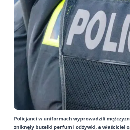
Policjanci w uniformach wyprowadzili mężczyzn
zniknęły butelki perfum i odżywki, a właściciel o