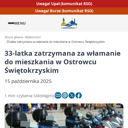
Uwaga! Upał (komunikat RSO)
Uwaga! Burze (komunikat RSO)
MENU
Strona główna
Wiadomości
33-latka zatrzymana za włamanie do mieszkania w Ostrowcu Świętokrzyskim
33-latka zatrzymana za włamanie
do mieszkania w Ostrowcu
Świętokrzyskim
15 października 2025
1 min czytania
Udostępnij