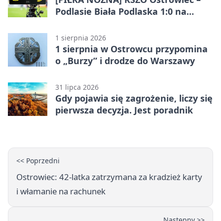
Podlasie Biała Podlaska 1:0 na
inaugurację Betclic 3. Ligi Grupa 4
(Grupa IV)
1 sierpnia 2026
1 sierpnia w Ostrowcu przypomina
o „Burzy” i drodze do Warszawy
31 lipca 2026
Gdy pojawia się zagrożenie, liczy się
pierwsza decyzja. Jest poradnik
<< Poprzedni
Ostrowiec: 42-latka zatrzymana za kradzież karty
i włamanie na rachunek
Następny >>