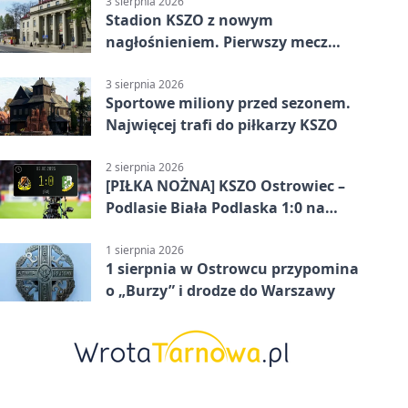
3 sierpnia 2026
Stadion KSZO z nowym
nagłośnieniem. Pierwszy mecz
pokazał różnicę
3 sierpnia 2026
Sportowe miliony przed sezonem.
Najwięcej trafi do piłkarzy KSZO
2 sierpnia 2026
[PIŁKA NOŻNA] KSZO Ostrowiec –
Podlasie Biała Podlaska 1:0 na
inaugurację Betclic 3. Ligi Grupa 4
(Grupa IV)
1 sierpnia 2026
1 sierpnia w Ostrowcu przypomina
o „Burzy” i drodze do Warszawy