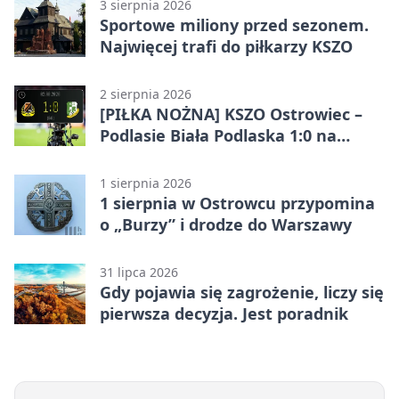
3 sierpnia 2026
Sportowe miliony przed sezonem.
Najwięcej trafi do piłkarzy KSZO
2 sierpnia 2026
[PIŁKA NOŻNA] KSZO Ostrowiec –
Podlasie Biała Podlaska 1:0 na
inaugurację Betclic 3. Ligi Grupa 4
(Grupa IV)
1 sierpnia 2026
1 sierpnia w Ostrowcu przypomina
o „Burzy” i drodze do Warszawy
31 lipca 2026
Gdy pojawia się zagrożenie, liczy się
pierwsza decyzja. Jest poradnik