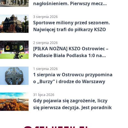
nagłośnieniem. Pierwszy mecz
pokazał różnicę
3 sierpnia 2026
Sportowe miliony przed sezonem.
Najwięcej trafi do piłkarzy KSZO
2 sierpnia 2026
[PIŁKA NOŻNA] KSZO Ostrowiec –
Podlasie Biała Podlaska 1:0 na
inaugurację Betclic 3. Ligi Grupa 4
(Grupa IV)
1 sierpnia 2026
1 sierpnia w Ostrowcu przypomina
o „Burzy” i drodze do Warszawy
31 lipca 2026
Gdy pojawia się zagrożenie, liczy
się pierwsza decyzja. Jest poradnik