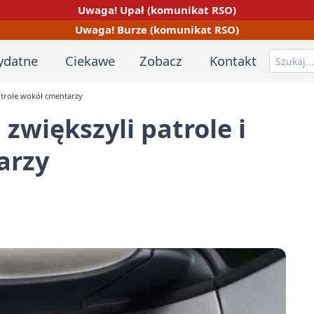
Uwaga! Upał (komunikat RSO)
Uwaga! Burze (komunikat RSO)
ydatne
Ciekawe
Zobacz
Kontakt
ontrole wokół cmentarzy
 zwiększyli patrole i
arzy