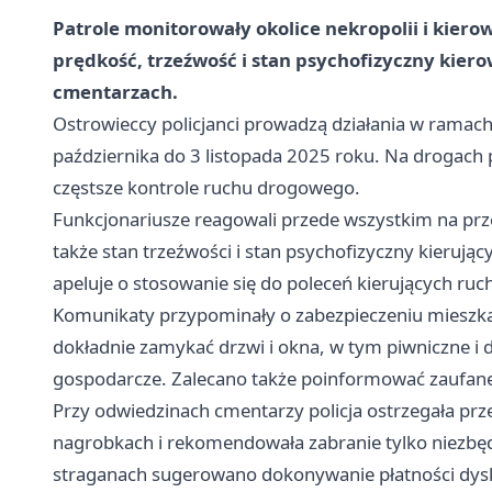
Patrole monitorowały okolice nekropolii i kier
prędkość, trzeźwość i stan psychofizyczny kier
cmentarzach.
Ostrowieccy policjanci prowadzą działania w ramach
października do 3 listopada 2025 roku. Na drogach po
częstsze kontrole ruchu drogowego.
Funkcjonariusze reagowali przede wszystkim na pr
także stan trzeźwości i stan psychofizyczny kierują
apeluje o stosowanie się do poleceń kierujących ru
Komunikaty przypominały o zabezpieczeniu mieszk
dokładnie zamykać drzwi i okna, w tym piwniczne i 
gospodarcze. Zalecano także poinformować zaufane
Przy odwiedzinach cmentarzy policja ostrzegała p
nagrobkach i rekomendowała zabranie tylko niezbę
straganach sugerowano dokonywanie płatności dysk