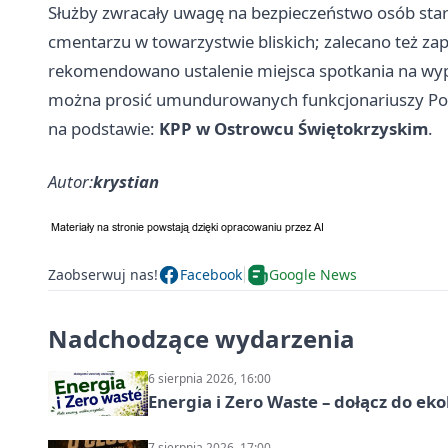
Służby zwracały uwagę na bezpieczeństwo osób stars
cmentarzu w towarzystwie bliskich; zalecano też zapi
rekomendowano ustalenie miejsca spotkania na wyp
można prosić umundurowanych funkcjonariuszy Polic
na podstawie:
KPP w Ostrowcu Świętokrzyskim
.
Autor:
krystian
Zaobserwuj nas!
Facebook
Google News
Nadchodzące wydarzenia
6 sierpnia 2026, 16:00
Energia i Zero Waste – dołącz do ek
7 sierpnia 2026, 17:00