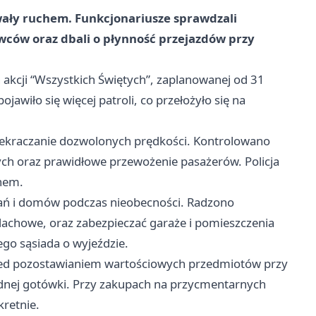
owały ruchem. Funkcjonariusze sprawdzali
owców oraz dbali o płynność przejazdów przy
 akcji “Wszystkich Świętych”, zaplanowanej od 31
jawiło się więcej patroli, co przełożyło się na
zekraczanie dozwolonych prędkości. Kontrolowano
cych oraz prawidłowe przewożenie pasażerów. Policja
chem.
ań i domów podczas nieobecności. Radzono
dachowe, oraz zabezpieczać garaże i pomieszczenia
go sąsiada o wyjeździe.
rzed pozostawianiem wartościowych przedmiotów przy
dnej gotówki. Przy zakupach na przycmentarnych
retnie.