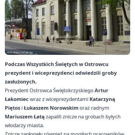
Podczas Wszystkich Świętych w Ostrowcu
prezydent i wiceprezydenci odwiedzili groby
zasłużonych.
Prezydent Ostrowca Świętokrzyskiego
Artur
Łakomiec
wraz z wiceprezydentami
Katarzyną
Piętos
i
Łukaszem Norowskim
oraz radnym
Mariuszem Łatą
zapalili znicze na grobach byłych
włodarzy miasta.
Znicze zapłonęły również na mogiłach pracowników