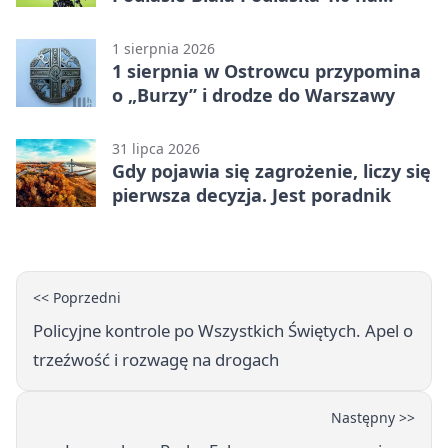
inaugurację Betclic 3. Ligi Grupa 4
(Grupa IV)
1 sierpnia 2026
1 sierpnia w Ostrowcu przypomina
o „Burzy” i drodze do Warszawy
31 lipca 2026
Gdy pojawia się zagrożenie, liczy się
pierwsza decyzja. Jest poradnik
<< Poprzedni
Policyjne kontrole po Wszystkich Świętych. Apel o
trzeźwość i rozwagę na drogach
Następny >>