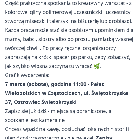
Część praktyczna spotkania to kreatywny warsztat - z
kolorowej gliny polimerowej uczestniczki i uczestnicy
stworzą miseczki i talerzyki na biżuterię lub drobiazgi.
Każda praca może stać się osobistym upominkiem dla
mamy, babci, siostry albo po prostu pamiątką własnej
twórczej chwili. Po pracy ręcznej organizatorzy
zapraszają na krótki spacer po parku, żeby zobaczyć,
jak szybko wiosna zaczyna tu wracać 🌿.
Grafik wydarzenia:
7 marca (sobota), godzina 11:00
-
Pałac
Wielopolskich w Częstocicach, ul. Świętokrzyska
37, Ostrowiec Świętokrzyski
Zapisz się już dziś - miejsca są ograniczone, a
spotkanie jest kameralne
Chcesz wpaść na kawę, posłuchać lokalnych historii i
ulepić coś własnoręcznie - nie zwlekaj.
Zapisy