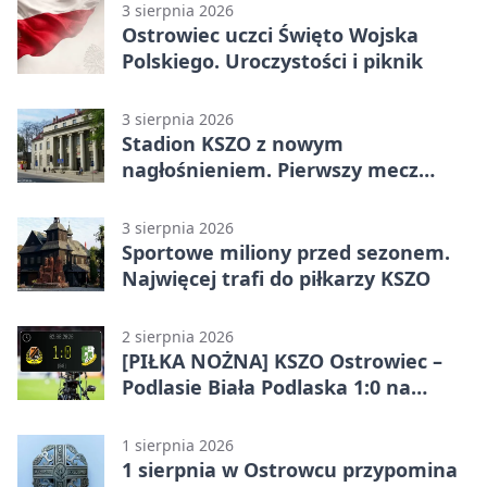
3 sierpnia 2026
Ostrowiec uczci Święto Wojska
Polskiego. Uroczystości i piknik
3 sierpnia 2026
Stadion KSZO z nowym
nagłośnieniem. Pierwszy mecz
pokazał różnicę
3 sierpnia 2026
Sportowe miliony przed sezonem.
Najwięcej trafi do piłkarzy KSZO
2 sierpnia 2026
[PIŁKA NOŻNA] KSZO Ostrowiec –
Podlasie Biała Podlaska 1:0 na
inaugurację Betclic 3. Ligi Grupa 4
(Grupa IV)
1 sierpnia 2026
1 sierpnia w Ostrowcu przypomina