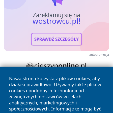
Zareklamuj się na
wostrowcu.pl!
SPRAWDŹ SZCZEGÓŁY
autopromocja
Nasza strona korzysta z plików cookies, aby
działała prawidłowo. Używamy także plików
cookies i podobnych technologii od
zewnętrznych dostawców w celach
analitycznych, marketingowych i
społecznościowych. Informacje te mogą być
Copyright © 2026 wostrowcu.pl Wszystkie prawa zastrzeżone.