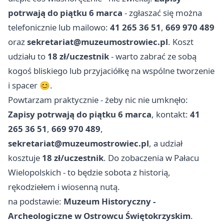
potrwają do piątku 6 marca
- zgłaszać się można
telefonicznie lub mailowo:
41 265 36 51
,
669 970 489
oraz
sekretariat@muzeumostrowiec.pl
. Koszt
udziału to
18 zł/uczestnik
- warto zabrać ze sobą
kogoś bliskiego lub przyjaciółkę na wspólne tworzenie
i spacer 😊.
Powtarzam praktycznie - żeby nic nie umknęło:
Zapisy potrwają do piątku 6 marca
, kontakt:
41
265 36 51
,
669 970 489
,
sekretariat@muzeumostrowiec.pl
, a udział
kosztuje
18 zł/uczestnik
. Do zobaczenia w Pałacu
Wielopolskich - to będzie sobota z historią,
rękodziełem i wiosenną nutą.
na podstawie:
Muzeum Historyczny -
Archeologiczne w Ostrowcu Świętokrzyskim
.