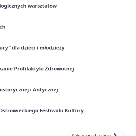
ologicznych warsztatów
ach
ry” dla dzieci i młodzieży
kanie Profilaktyki Zdrowotnej
istorycznej i Antycznej
strowieckiego Festiwalu Kultury
Kolejne wydarzenia