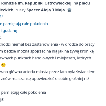
y
Rondzie im. Republiki Ostrowieckiej
, na
placu
ieckich
, ruszy
Spacer Aleją 3 Maja
. 🏛️
ść
e pamiętają całe pokolenia
i godzinę
ć
echodzi niemal bez zastanowienia - w drodze do pracy,
em będzie można spojrzeć na nią jak na żywą kronikę
dawnych punktach handlowych i miejscach, których
. 🙂
Dawna główna arteria miasta przez lata była świadkiem
z znów ma szansę opowiedzieć o sobie głośniej niż
 pamiętają całe pokolenia
ja: