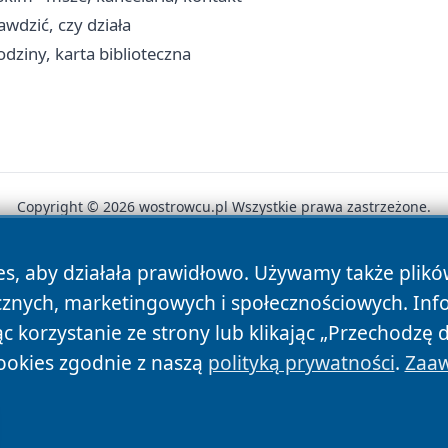
rawdzić, czy działa
dziny, karta biblioteczna
Copyright © 2026 wostrowcu.pl Wszystkie prawa zastrzeżone.
es, aby działała prawidłowo. Używamy także plik
News
Autorzy
Polityka Prywatności
Polityka Cookie
cznych, marketingowych i społecznościowych. Inf
 korzystanie ze strony lub klikając „Przechodzę 
ookies zgodnie z naszą
polityką prywatności
.
Zaaw