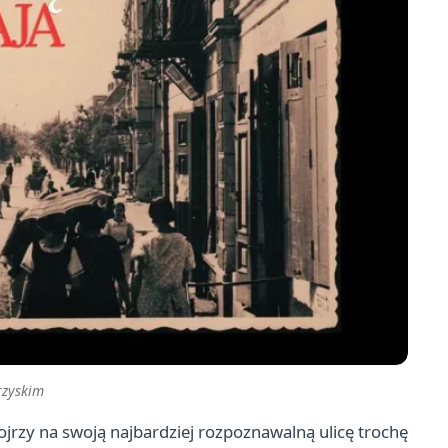
rzyskim
rzy na swoją najbardziej rozpoznawalną ulicę trochę