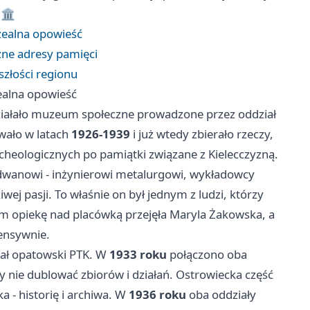
🏛️
zealna opowieść
żne adresy pamięci
złości regionu
ealna opowieść
 działało muzeum społeczne prowadzone przez oddział
wało w latach
1926-1939
i już wtedy zbierało rzeczy,
archeologicznych po pamiątki związane z Kielecczyzną.
adwanowi - inżynierowi metalurgowi, wykładowcy
ej pasji. To właśnie on był jednym z ludzi, którzy
im opiekę nad placówką przejęła Maryla Żakowska, a
tensywnie.
ział opatowski PTK. W
1933 roku
połączono oba
nie dublować zbiorów i działań. Ostrowiecka część
a - historię i archiwa. W
1936 roku
oba oddziały