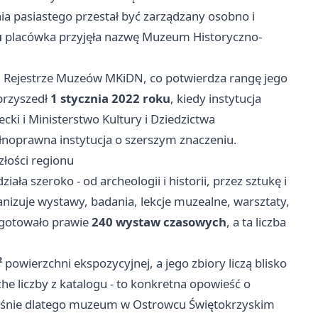
ia pasiastego przestał być zarządzany osobno i
u
placówka przyjęła nazwę Muzeum Historyczno-
Rejestrze Muzeów MKiDN, co potwierdza rangę jego
przyszedł
1 stycznia 2022 roku
, kiedy instytucja
ki i Ministerstwo Kultury i Dziedzictwa
pełnoprawna instytucja o szerszym znaczeniu.
łości regionu
a szeroko - od archeologii i historii, przez sztukę i
anizuje wystawy, badania, lekcje muzealne, warsztaty,
gotowało prawie
240 wystaw czasowych
, a ta liczba
²
powierzchni ekspozycyjnej, a jego zbiory liczą blisko
uche liczby z katalogu - to konkretna opowieść o
 właśnie dlatego muzeum w Ostrowcu Świętokrzyskim