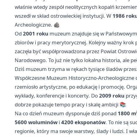
właśnie wtedy zespół neolitycznych kopalń krzemien
wszedł w skład ostrowieckiej instytucji. W
1986 rok
Archeologiczne. 🪨
Od
2001 roku
muzeum znajduje się w Państwowym 
zbiorów i pracy merytorycznej. Kolejny ważny krok 
zaczęła być współprowadzona przez Powiat Ostrowiec
Narodowego. To już nie tylko lokalna historia, ale 
Dziś muzeum trzyma w rękach tysiące śladów przesz
Współczesne Muzeum Historyczno-Archeologiczne dział
rzemiosło artystyczne, po edukację i promocję. Org
wykłady, konferencje i koncerty. Do
2009 roku
przy
dobrze pokazuje tempo pracy i skalę ambicji 📚
Na co dzień muzeum dysponuje dziś ponad
1800 m
5600 woluminów
i
4200 eksponatów
. To nie są s
regionie, który ma swoje warstwy, ślady i ludzi. I