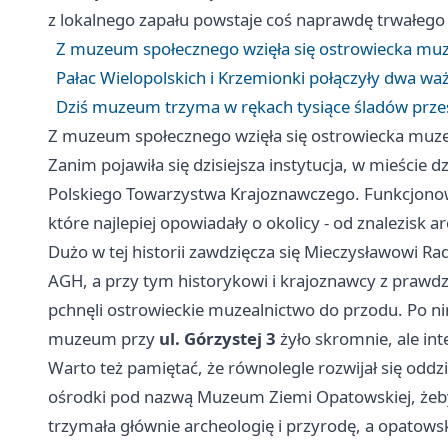
z lokalnego zapału powstaje coś naprawdę trwałego 
Z muzeum społecznego wzięła się ostrowiecka mu
Pałac Wielopolskich i Krzemionki połączyły dwa wa
Dziś muzeum trzyma w rękach tysiące śladów przes
Z muzeum społecznego wzięła się ostrowiecka muz
Zanim pojawiła się dzisiejsza instytucja, w mieście
Polskiego Towarzystwa Krajoznawczego. Funkcjono
które najlepiej opowiadały o okolicy - od znalezisk 
Dużo w tej historii zawdzięcza się Mieczysławowi R
AGH, a przy tym historykowi i krajoznawcy z prawdziw
pchnęli ostrowieckie muzealnictwo do przodu. Po n
muzeum przy
ul. Górzystej 3
żyło skromnie, ale in
Warto też pamiętać, że równolegle rozwijał się odd
ośrodki pod nazwą Muzeum Ziemi Opatowskiej, żeby 
trzymała głównie archeologię i przyrodę, a opatowsk