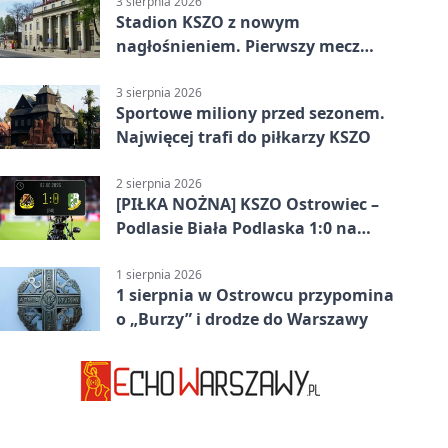
3 sierpnia 2026
Stadion KSZO z nowym
nagłośnieniem. Pierwszy mecz
pokazał różnicę
3 sierpnia 2026
Sportowe miliony przed sezonem.
Najwięcej trafi do piłkarzy KSZO
2 sierpnia 2026
[PIŁKA NOŻNA] KSZO Ostrowiec –
Podlasie Biała Podlaska 1:0 na
inaugurację Betclic 3. Ligi Grupa 4
(Grupa IV)
1 sierpnia 2026
1 sierpnia w Ostrowcu przypomina
o „Burzy” i drodze do Warszawy