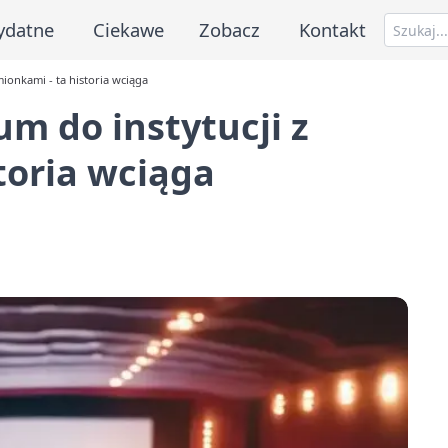
ydatne
Ciekawe
Zobacz
Kontakt
ionkami - ta historia wciąga
m do instytucji z
toria wciąga