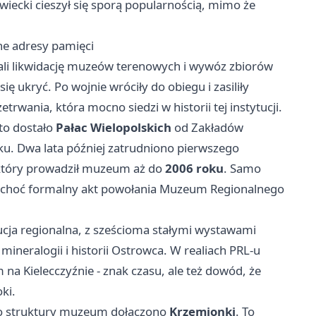
wiecki cieszył się sporą popularnością, mimo że
ne adresy pamięci
zali likwidację muzeów terenowych i wywóz zbiorów
się ukryć. Po wojnie wróciły do obiegu i zasiliły
trwania, która mocno siedzi w historii tej instytucji.
sto dostało
Pałac Wielopolskich
od Zakładów
u. Dwa lata później zatrudniono pierwszego
, który prowadził muzeum aż do
2006 roku
. Samo
 choć formalny akt powołania Muzeum Regionalnego
ucja regionalna, z sześcioma stałymi wystawami
mineralogii i historii Ostrowca. W realiach PRL-u
 na Kielecczyźnie - znak czasu, ale też dowód, że
ki.
do struktury muzeum dołączono
Krzemionki
. To