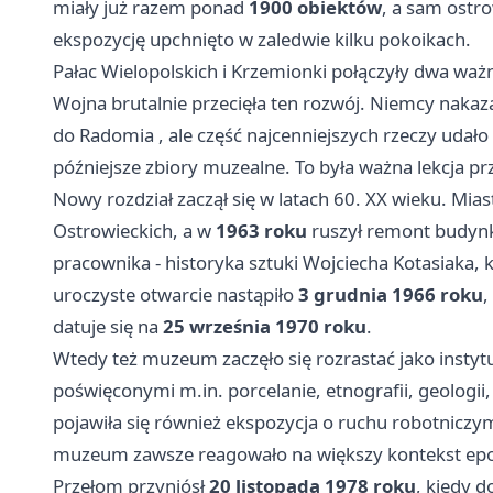
miały już razem ponad
1900 obiektów
, a sam ostro
ekspozycję upchnięto w zaledwie kilku pokoikach.
Pałac Wielopolskich i Krzemionki połączyły dwa waż
Wojna brutalnie przecięła ten rozwój. Niemcy naka
do
Radomia
, ale część najcenniejszych rzeczy udało 
późniejsze zbiory muzealne. To była ważna lekcja prze
Nowy rozdział zaczął się w latach 60. XX wieku. Mia
Ostrowieckich, a w
1963 roku
ruszył remont budynk
pracownika - historyka sztuki Wojciecha Kotasiaka
uroczyste otwarcie nastąpiło
3 grudnia 1966 roku
,
datuje się na
25 września 1970 roku
.
Wtedy też muzeum zaczęło się rozrastać jako instyt
poświęconymi m.in. porcelanie, etnografii, geologii, 
pojawiła się również ekspozycja o ruchu robotniczym
muzeum zawsze reagowało na większy kontekst epo
Przełom przyniósł
20 listopada 1978 roku
, kiedy 