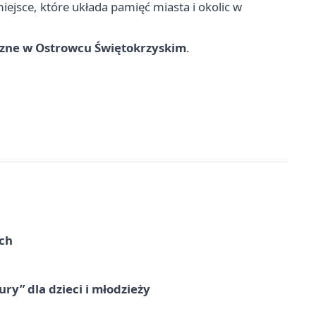
iejsce, które układa pamięć miasta i okolic w
czne w Ostrowcu Świętokrzyskim
.
ach
ry” dla dzieci i młodzieży