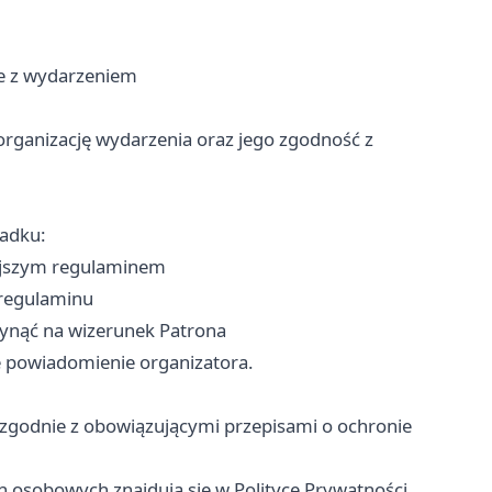
e z wydarzeniem
organizację wydarzenia oraz jego zgodność z
padku:
iejszym regulaminem
 regulaminu
ynąć na wizerunek Patrona
e powiadomienie organizatora.
zgodnie z obowiązującymi przepisami o ochronie
h osobowych znajdują się w Polityce Prywatności.