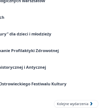
ologicznych warsztatów
ach
ry” dla dzieci i młodzieży
kanie Profilaktyki Zdrowotnej
istorycznej i Antycznej
strowieckiego Festiwalu Kultury
Kolejne wydarzenia