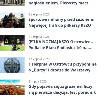
nagłośnieniem. Pierwszy mecz
pokazał różnicę
3 sierpnia 2026
Sportowe miliony przed sezonem.
Najwięcej trafi do piłkarzy KSZO
2 sierpnia 2026
[PIŁKA NOŻNA] KSZO Ostrowiec –
Podlasie Biała Podlaska 1:0 na
inaugurację Betclic 3. Ligi Grupa 4
(Grupa IV)
1 sierpnia 2026
1 sierpnia w Ostrowcu przypomina
o „Burzy” i drodze do Warszawy
31 lipca 2026
Gdy pojawia się zagrożenie, liczy
się pierwsza decyzja. Jest poradnik