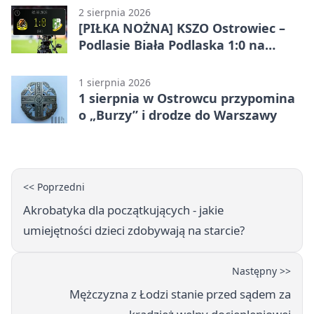
2 sierpnia 2026
[PIŁKA NOŻNA] KSZO Ostrowiec –
Podlasie Biała Podlaska 1:0 na
inaugurację Betclic 3. Ligi Grupa 4
(Grupa IV)
1 sierpnia 2026
1 sierpnia w Ostrowcu przypomina
o „Burzy” i drodze do Warszawy
<< Poprzedni
Akrobatyka dla początkujących - jakie
umiejętności dzieci zdobywają na starcie?
Następny >>
Mężczyzna z Łodzi stanie przed sądem za