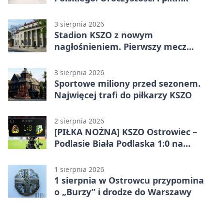
3 sierpnia 2026
Stadion KSZO z nowym
nagłośnieniem. Pierwszy mecz
pokazał różnicę
3 sierpnia 2026
Sportowe miliony przed sezonem.
Najwięcej trafi do piłkarzy KSZO
2 sierpnia 2026
[PIŁKA NOŻNA] KSZO Ostrowiec –
Podlasie Biała Podlaska 1:0 na
inaugurację Betclic 3. Ligi Grupa 4
(Grupa IV)
1 sierpnia 2026
1 sierpnia w Ostrowcu przypomina
o „Burzy” i drodze do Warszawy