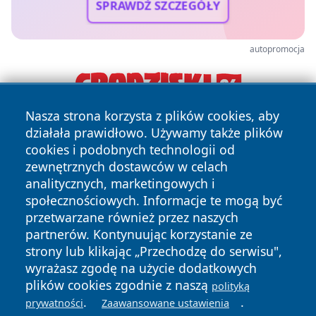
SPRAWDŹ SZCZEGÓŁY
autopromocja
Nasza strona korzysta z plików cookies, aby
działała prawidłowo. Używamy także plików
cookies i podobnych technologii od
zewnętrznych dostawców w celach
analitycznych, marketingowych i
społecznościowych. Informacje te mogą być
Copyright © 2026 wostrowcu.pl Wszystkie prawa zastrzeżone.
przetwarzane również przez naszych
partnerów. Kontynuując korzystanie ze
strony lub klikając „Przechodzę do serwisu",
Polityka
Polityka
wyrażasz zgodę na użycie dodatkowych
News
Autorzy
Prywatności
Cookies
plików cookies zgodnie z naszą
polityką
.
.
prywatności
Zaawansowane ustawienia