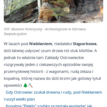
FOT. Muzeum Historyczny - Archeologiczne w Ostrowcu
Świętokrzyskim
W lasach pod
Niekłaniem
, niedaleko
Stąporkowa
,
dziś łatwiej usłyszeć szum drzew niż stuk kilofów. A
jednak to właśnie tam Zakłady Ostrowieckie
rozgrywały jeden z ciekawszych epizodów swojej
przemysłowej historii - z wagonami, rudą żelaza i
kopalnią, której nazwa do dziś brzmi jak gotowy tytuł
opowieści 🌲⛏️
Gdy Ostrowiec szukał drewna i rudy, pod Niekłaniem
ruszył wielki plan
Kopalnia “Piekło” szybko przestała wyglądać jak