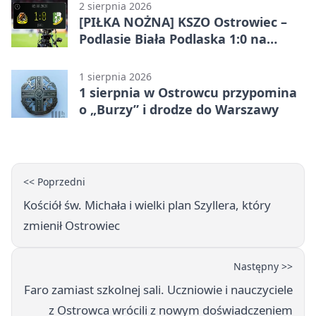
2 sierpnia 2026
[PIŁKA NOŻNA] KSZO Ostrowiec –
Podlasie Biała Podlaska 1:0 na
inaugurację Betclic 3. Ligi Grupa 4
(Grupa IV)
1 sierpnia 2026
1 sierpnia w Ostrowcu przypomina
o „Burzy” i drodze do Warszawy
<< Poprzedni
Kościół św. Michała i wielki plan Szyllera, który
zmienił Ostrowiec
Następny >>
Faro zamiast szkolnej sali. Uczniowie i nauczyciele
z Ostrowca wrócili z nowym doświadczeniem