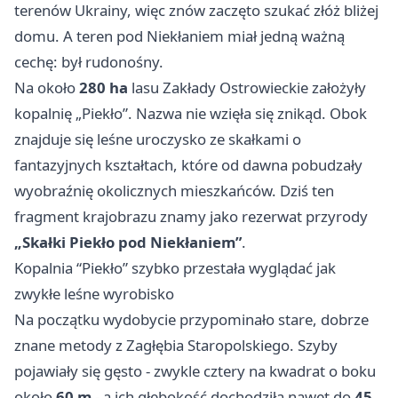
terenów Ukrainy, więc znów zaczęto szukać złóż bliżej
domu. A teren pod Niekłaniem miał jedną ważną
cechę: był rudonośny.
Na około
280 ha
lasu Zakłady Ostrowieckie założyły
kopalnię „Piekło”. Nazwa nie wzięła się znikąd. Obok
znajduje się leśne uroczysko ze skałkami o
fantazyjnych kształtach, które od dawna pobudzały
wyobraźnię okolicznych mieszkańców. Dziś ten
fragment krajobrazu znamy jako rezerwat przyrody
„Skałki Piekło pod Niekłaniem”
.
Kopalnia “Piekło” szybko przestała wyglądać jak
zwykłe leśne wyrobisko
Na początku wydobycie przypominało stare, dobrze
znane metody z Zagłębia Staropolskiego. Szyby
pojawiały się gęsto - zwykle cztery na kwadrat o boku
około
60 m
- a ich głębokość dochodziła nawet do
45