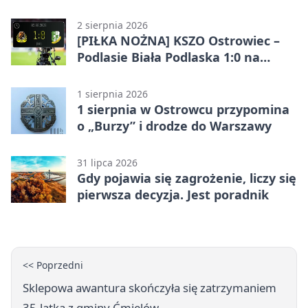
2 sierpnia 2026
[PIŁKA NOŻNA] KSZO Ostrowiec –
Podlasie Biała Podlaska 1:0 na
inaugurację Betclic 3. Ligi Grupa 4
(Grupa IV)
1 sierpnia 2026
1 sierpnia w Ostrowcu przypomina
o „Burzy” i drodze do Warszawy
31 lipca 2026
Gdy pojawia się zagrożenie, liczy się
pierwsza decyzja. Jest poradnik
<< Poprzedni
Sklepowa awantura skończyła się zatrzymaniem
35-latka z gminy Ćmielów