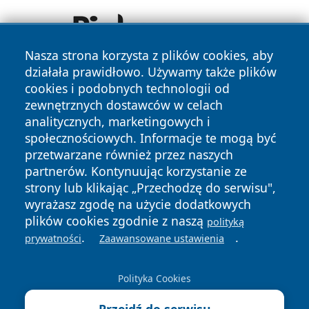
Nasza strona korzysta z plików cookies, aby
działała prawidłowo. Używamy także plików
cookies i podobnych technologii od
zewnętrznych dostawców w celach
analitycznych, marketingowych i
społecznościowych. Informacje te mogą być
przetwarzane również przez naszych
Copyright © 2026 wostrowcu.pl Wszystkie prawa zastrzeżone.
partnerów. Kontynuując korzystanie ze
strony lub klikając „Przechodzę do serwisu",
wyrażasz zgodę na użycie dodatkowych
Polityka
Polityka
News
Autorzy
plików cookies zgodnie z naszą
polityką
Prywatności
Cookies
.
.
prywatności
Zaawansowane ustawienia
Polityka Cookies