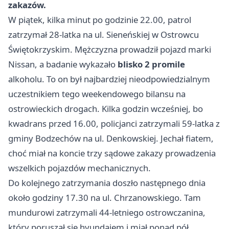
zakazów.
W piątek, kilka minut po godzinie 22.00, patrol
zatrzymał 28-latka na ul. Sieneńskiej w Ostrowcu
Świętokrzyskim. Mężczyzna prowadził pojazd marki
Nissan, a badanie wykazało
blisko 2 promile
alkoholu. To on był najbardziej nieodpowiedzialnym
uczestnikiem tego weekendowego bilansu na
ostrowieckich drogach. Kilka godzin wcześniej, bo
kwadrans przed 16.00, policjanci zatrzymali 59-latka z
gminy Bodzechów na ul. Denkowskiej. Jechał fiatem,
choć miał na koncie trzy sądowe zakazy prowadzenia
wszelkich pojazdów mechanicznych.
Do kolejnego zatrzymania doszło następnego dnia
około godziny 17.30 na ul. Chrzanowskiego. Tam
mundurowi zatrzymali 44-letniego ostrowczanina,
który poruszał się hyundaiem i miał ponad pół