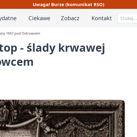
Uwaga! Burze (komunikat RSO)
ydatne
Ciekawe
Zobacz
Kontakt
osny 1657 pod Ostrowcem
op - ślady krwawej
rowcem