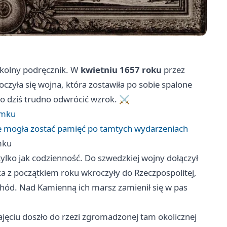
zkolny podręcznik. W
kwietniu 1657 roku
przez
oczyła się wojna, która zostawiła po sobie spalone
do dziś trudno odwrócić wzrok. ⚔️
amku
ie mogła zostać pamięć po tamtych wydarzeniach
mku
 tylko jak codzienność. Do szwedzkiej wojny dołączył
ska z początkiem roku wkroczyły do Rzeczpospolitej,
schód. Nad Kamienną ich marsz zamienił się w pas
zajęciu doszło do rzezi zgromadzonej tam okolicznej