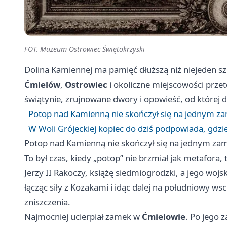
FOT. Muzeum Ostrowiec Świętokrzyski
Dolina Kamiennej ma pamięć dłuższą niż niejeden s
Ćmielów
,
Ostrowiec
i okoliczne miejscowości przet
świątynie, zrujnowane dwory i opowieść, od której 
Potop nad Kamienną nie skończył się na jednym z
W Woli Grójeckiej kopiec do dziś podpowiada, gdz
Potop nad Kamienną nie skończył się na jednym za
To był czas, kiedy „potop” nie brzmiał jak metafora,
Jerzy II Rakoczy, książę siedmiogrodzki, a jego woj
łącząc siły z Kozakami i idąc dalej na południowy w
zniszczenia.
Najmocniej ucierpiał zamek w
Ćmielowie
. Po jego 