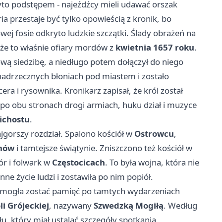
yto podstępem - najeźdźcy mieli udawać orszak
a przestaje być tylko opowieścią z kronik, bo
j fosie odkryto ludzkie szczątki. Ślady obrażeń na
że to właśnie ofiary mordów z
kwietnia 1657 roku
.
wą siedzibę, a niedługo potem dołączył do niego
nadrzecznych błoniach pod miastem i zostało
ra i rysownika. Kronikarz zapisał, że król został
po obu stronach drogi armiach, huku dział i muzyce
ichostu
.
gorszy rozdział. Spalono kościół w
Ostrowcu
,
nów
i tamtejsze świątynie. Zniszczono też kościół w
r i folwark w
Częstocicach
. To była wojna, która nie
e życie ludzi i zostawiła po nim popiół.
e mogła zostać pamięć po tamtych wydarzeniach
i Grójeckiej
, nazywany
Szwedzką Mogiłą
. Według
u, który miał ustalać szczegóły spotkania