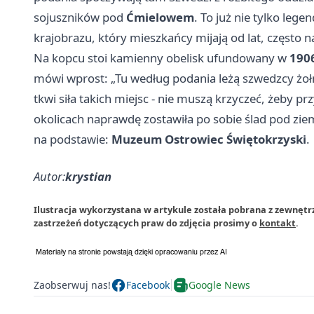
sojuszników pod
Ćmielowem
. To już nie tylko lege
krajobrazu, który mieszkańcy mijają od lat, często 
Na kopcu stoi kamienny obelisk ufundowany w
190
mówi wprost: „Tu według podania leżą szwedzcy żołn
tkwi siła takich miejsc - nie muszą krzyczeć, żeby p
okolicach naprawdę zostawiła po sobie ślad pod zie
na podstawie:
Muzeum Ostrowiec Świętokrzyski
.
Autor:
krystian
Ilustracja wykorzystana w artykule została pobrana z zewnęt
zastrzeżeń dotyczących praw do zdjęcia prosimy o
kontakt
.
Zaobserwuj nas!
Facebook
Google News