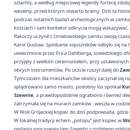
szlachty, a według miejscowej legendy fortecę zdob
weselny, przed którym otwarto bramy. Dziś ta histori
podczas ostatnich badań archeologicznych w zamkowe
kościach i sam kontekst odkrycia mogą wskazywać, 
Rakoczy uczynił z ćmielowskiego zamku swoją czaso
Karol Gustaw. Spotkanie sojuszników odbyło się na 
uwiecznione przez Erica Dahlberga, szwedzkiego ofice
przyjęty z wielkim ceremoniałem, przy ustawionych 
obcych instrumentów. Po uczcie ruszył dalej do
Zaw
Tymczasem dla mieszkańców okolicy zaczynał się naj
splądrowano samo miasto, podobny los spotkał
Ku
Szewnie
, a prawdopodobnie ograbiono również dwó
zatrzymała się na murach zamków - weszła w codzienn
W Woli Grójeckiej kopiec do dziś podpowiada, gdzi
W lokalnej tradycji echem „potopu” jest kopiec w
Wol
podania spoczywają tam Szwedzi z rozbitego oddział